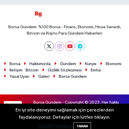
Borsa Gundem: %100 Borsa - Finans, Ekonomi, Hisse Senedi,
Bitcoin ve Kripto Para Gündem Haberleri
Borsa
Hakkımızda
Gündem
Künye
Ekonomi
İletişim
Bitcoin
Gizlilik Sözleşmesi
Emtia
Yasal Uyarı
Galeri
Borsa Gundem
Borsa Gundem - Copyright © 2025. Her hakkı
RSS
saklıdır.
En iyi site deneyimi sağlamak için çerezlerden
faydalanıyoruz. Detaylar için lütfen tıklayın.
Haber Yazılımı:
TE Bilişim
Gizlilik Politikası
TAMAM