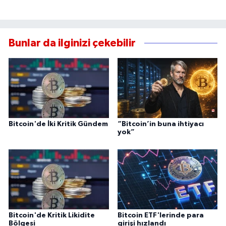
Bunlar da ilginizi çekebilir
Bitcoin'de İki Kritik Gündem
“Bitcoin’in buna ihtiyacı
yok”
Bitcoin'de Kritik Likidite
Bitcoin ETF'lerinde para
Bölgesi
girişi hızlandı