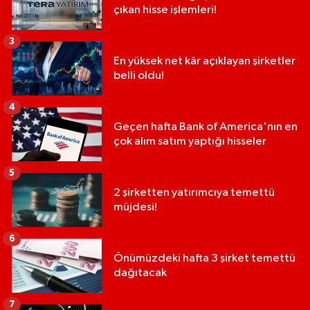
çıkan hisse işlemleri!
3
En yüksek net kâr açıklayan şirketler
belli oldu!
4
Geçen hafta Bank of America'nın en
çok alım satım yaptığı hisseler
5
2 şirketten yatırımcıya temettü
müjdesi!
6
Önümüzdeki hafta 3 şirket temettü
dağıtacak
7