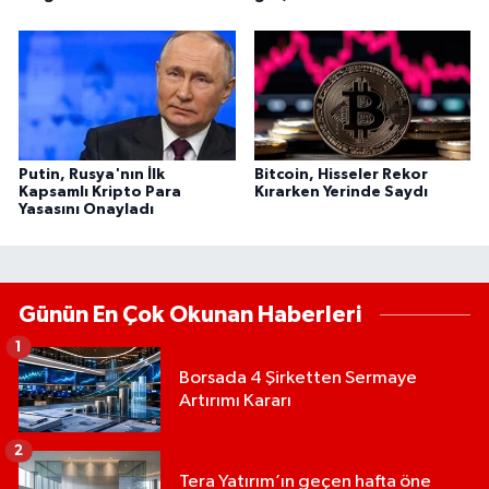
Putin, Rusya'nın İlk
Bitcoin, Hisseler Rekor
Kapsamlı Kripto Para
Kırarken Yerinde Saydı
Yasasını Onayladı
Günün En Çok Okunan Haberleri
1
Borsada 4 Şirketten Sermaye
Artırımı Kararı
2
Tera Yatırım’ın geçen hafta öne