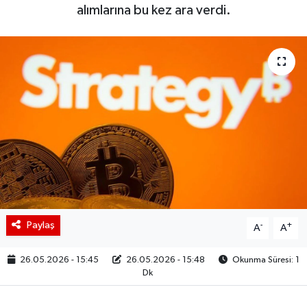
alımlarına bu kez ara verdi.
BIST 100 Isı Haritası
Coin Isı Haritası
Ekonomik Takvim
Kiripto Para Piyasası
Gizlilik Sözleşmesi
Hakkımızda
Paylaş
-
+
A
A
İletişim
26.05.2026 - 15:45
26.05.2026 - 15:48
Okunma Süresi: 1
Dk