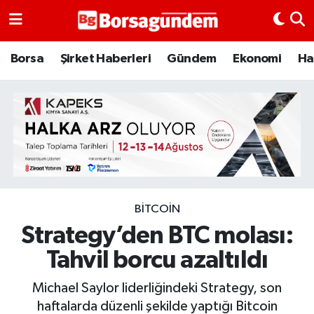
Borsa
Borsa
Şirket Haberleri
Gündem
Ekonomi
Ha
Ekonomi
Emtia
Galeri
Gündem
BITCOIN
Strategy’den BTC molası:
Bitcoin
Tahvil borcu azaltıldı
Şirket Haberleri
Michael Saylor liderliğindeki Strategy, son
Borsa Gundem
haftalarda düzenli şekilde yaptığı Bitcoin