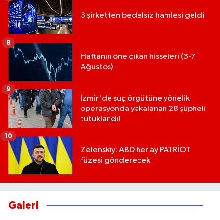
3 şirketten bedelsiz hamlesi geldi
8
Haftanın öne çıkan hisseleri (3-7
Ağustos)
9
İzmir'de suç örgütüne yönelik
operasyonda yakalanan 28 şüpheli
tutuklandı!
10
Zelenskiy: ABD her ay PATRİOT
füzesi gönderecek
Galeri