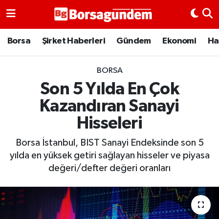
Borsa
Borsa
Şirket Haberleri
Gündem
Ekonomi
Ha
Ekonomi
BORSA
Son 5 Yılda En Çok
Emtia
Kazandıran Sanayi
Galeri
Hisseleri
Gündem
Borsa İstanbul, BIST Sanayi Endeksinde son 5
yılda en yüksek getiri sağlayan hisseler ve piyasa
Bitcoin
değeri/defter değeri oranları
Şirket Haberleri
Borsa Gundem