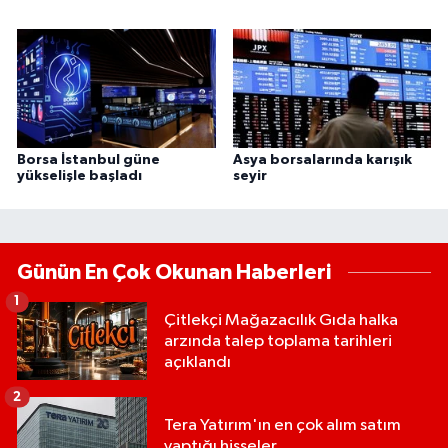
Borsa İstanbul güne
Asya borsalarında karışık
yükselişle başladı
seyir
Günün En Çok Okunan Haberleri
1
Çitlekçi Mağazacılık Gıda halka
arzında talep toplama tarihleri
açıklandı
2
Tera Yatırım'ın en çok alım satım
yaptığı hisseler