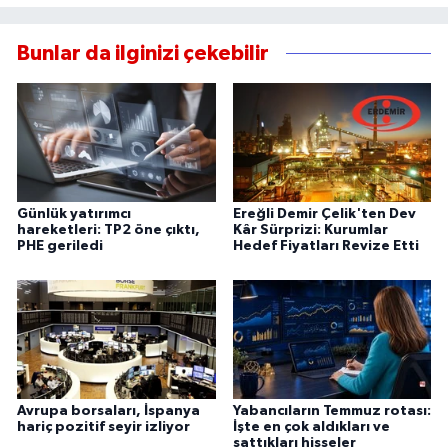
Bunlar da ilginizi çekebilir
Günlük yatırımcı
Ereğli Demir Çelik'ten Dev
hareketleri: TP2 öne çıktı,
Kâr Sürprizi: Kurumlar
PHE geriledi
Hedef Fiyatları Revize Etti
Avrupa borsaları, İspanya
Yabancıların Temmuz rotası:
hariç pozitif seyir izliyor
İşte en çok aldıkları ve
sattıkları hisseler