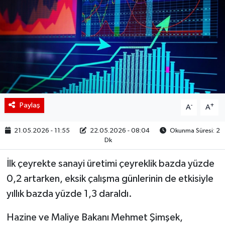
BIST 100 Isı Haritası
Coin Isı Haritası
Ekonomik Takvim
Kiripto Para Piyasası
Paylaş
-
+
A
A
Gizlilik Sözleşmesi
21.05.2026 - 11:55
22.05.2026 - 08:04
Okunma Süresi: 2
Dk
Hakkımızda
İlk çeyrekte sanayi üretimi çeyreklik bazda yüzde
İletişim
0,2 artarken, eksik çalışma günlerinin de etkisiyle
yıllık bazda yüzde 1,3 daraldı.
Hazine ve Maliye Bakanı Mehmet Şimşek,