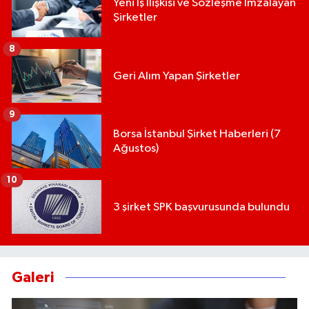
Yeni İş İlişkisi ve Sözleşme İmzalayan
Şirketler
8
Geri Alım Yapan Şirketler
9
Borsa İstanbul Şirket Haberleri (7
Ağustos)
10
3 şirket SPK başvurusunda bulundu
Galeri