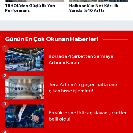
TRHOL’den Güçlü İlk Yarı
Halkbank’ın Net Kârı İlk
Performans
Yarıda %40 Arttı
Günün En Çok Okunan Haberleri
1
Borsada 4 Şirketten Sermaye
Artırımı Kararı
2
Tera Yatırım’ın geçen hafta öne
çıkan hisse işlemleri!
3
En yüksek net kâr açıklayan şirketler
belli oldu!
4