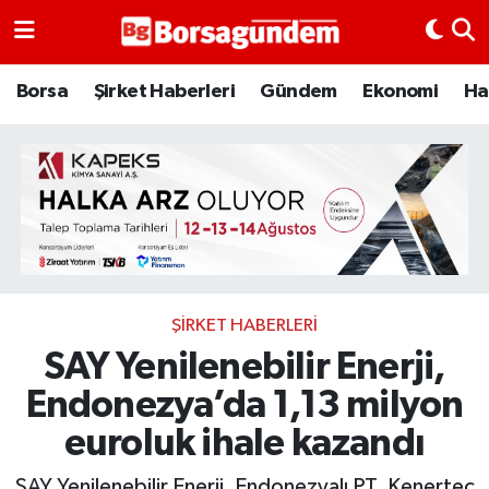
Borsa
Borsa
Şirket Haberleri
Gündem
Ekonomi
Ha
Ekonomi
Emtia
Galeri
Gündem
ŞIRKET HABERLERI
SAY Yenilenebilir Enerji,
Bitcoin
Endonezya’da 1,13 milyon
Şirket Haberleri
euroluk ihale kazandı
Borsa Gundem
SAY Yenilenebilir Enerji, Endonezyalı PT. Kenertec