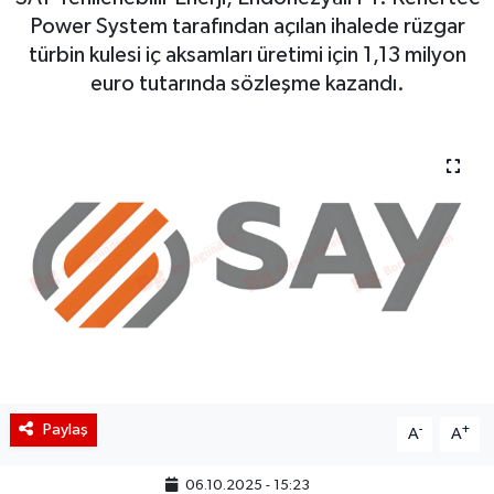
Power System tarafından açılan ihalede rüzgar
BIST 100 Isı Haritası
türbin kulesi iç aksamları üretimi için 1,13 milyon
euro tutarında sözleşme kazandı.
Coin Isı Haritası
Ekonomik Takvim
Kiripto Para Piyasası
Gizlilik Sözleşmesi
Hakkımızda
İletişim
Paylaş
-
+
A
A
06.10.2025 - 15:23