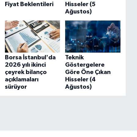
Fiyat Beklentileri
Hisseler (5
Ağustos)
Borsa İstanbul'da
Teknik
2026 yılı ikinci
Göstergelere
çeyrek bilanço
Göre Öne Çıkan
açıklamaları
Hisseler (4
sürüyor
Ağustos)