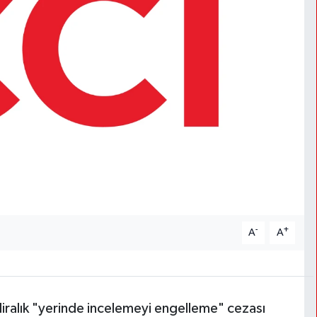
-
+
A
A
ralık "yerinde incelemeyi engelleme" cezası