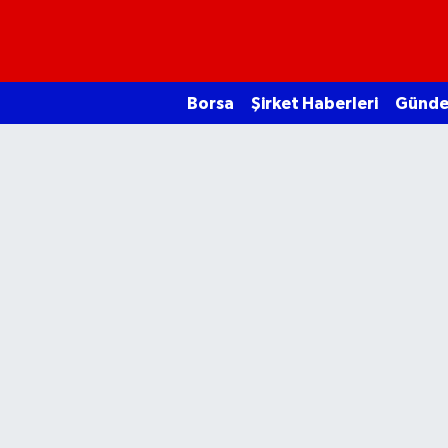
Borsa
Borsa
Şirket Haberleri
Günd
Ekonomi
Emtia
Galeri
Gündem
Bitcoin
Şirket Haberleri
Borsa Gundem