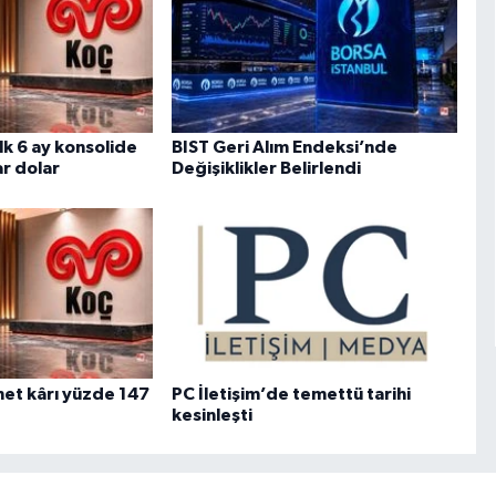
lk 6 ay konsolide
BIST Geri Alım Endeksi’nde
ar dolar
Değişiklikler Belirlendi
net kârı yüzde 147
PC İletişim’de temettü tarihi
kesinleşti