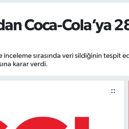
an Coca-Cola’ya 28
nceleme sırasında veri sildiğinin tespit ed
ına karar verdi.