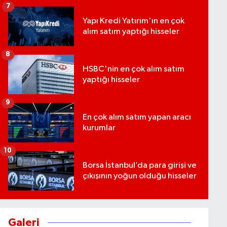
7
Yapı Kredi Yatırım'ın en çok
alım satım yaptığı hisseler
8
HSBC'nin en çok alım satım
yaptığı hisseler
9
En çok alım satım yapan aracı
kurumlar
10
Borsa İstanbul’da para girişi ve
çıkışının yoğun olduğu hisseler
Galeri