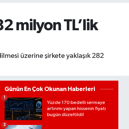
2 milyon TL’lik
ilmesi üzerine şirkete yaklaşık 282
Günün En Çok Okunan Haberleri
1
Yüzde 170 bedelli sermaye
artırımı yapan hissenin fiyatı
bugün düzeltildi!
2