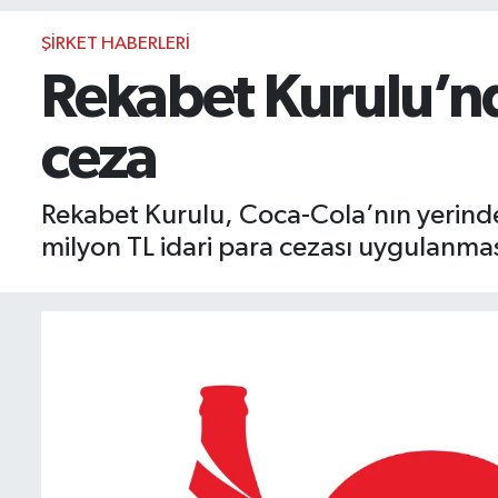
BIST 100 Isı Haritası
ŞIRKET HABERLERI
Rekabet Kurulu’nd
Coin Isı Haritası
ceza
Ekonomik Takvim
Kiripto Para Piyasası
Rekabet Kurulu, Coca-Cola’nın yerinde i
milyon TL idari para cezası uygulanmas
Gizlilik Sözleşmesi
Hakkımızda
İletişim