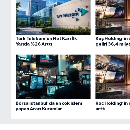
Türk Telekom’un Net Kârı İlk
Koç Holding'in i
Yarıda %26 Arttı
geliri 36,4 mily
Borsa İstanbul'da en çok işlem
Koç Holding’in 
yapan Aracı Kurumlar
arttı