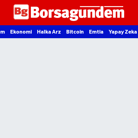
em
Ekonomi
Halka Arz
Bitcoin
Emtia
Yapay Zeka