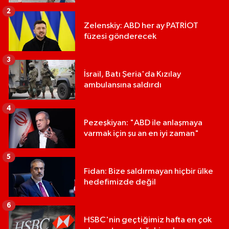
2
Zelenskiy: ABD her ay PATRİOT
füzesi gönderecek
3
İsrail, Batı Şeria'da Kızılay
ambulansına saldırdı
4
Pezeşkiyan: "ABD ile anlaşmaya
varmak için şu an en iyi zaman"
5
Fidan: Bize saldırmayan hiçbir ülke
hedefimizde değil
6
HSBC'nin geçtiğimiz hafta en çok