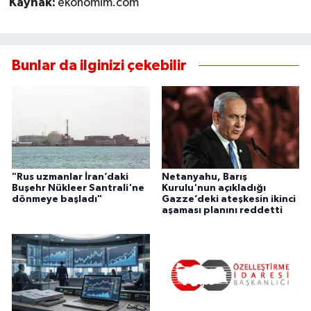
Kaynak:
ekonomim.com
Bunlar da ilginizi çekebilir
"Rus uzmanlar İran’daki
Netanyahu, Barış
Buşehr Nükleer Santrali'ne
Kurulu'nun açıkladığı
dönmeye başladı"
Gazze’deki ateşkesin ikinci
aşaması planını reddetti