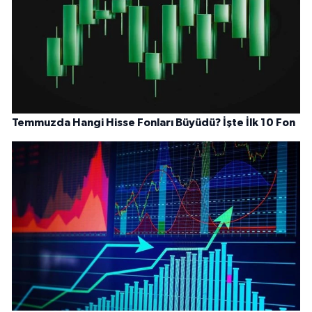
Temmuzda Hangi Hisse Fonları Büyüdü? İşte İlk 10 Fon