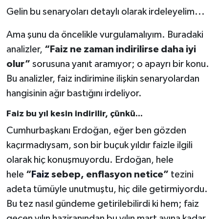
Gelin bu senaryoları detaylı olarak irdeleyelim...
Ama şunu da öncelikle vurgulamalıyım. Buradaki
analizler,
“Faiz ne zaman indirilirse daha iyi
olur”
sorusuna yanıt aramıyor; o apayrı bir konu.
Bu analizler, faiz indirimine ilişkin senaryolardan
hangisinin ağır bastığını irdeliyor.
Faiz bu yıl kesin indirilir, çünkü...
Cumhurbaşkanı Erdoğan, eğer ben gözden
kaçırmadıysam, son bir buçuk yıldır faizle ilgili
olarak hiç konuşmuyordu. Erdoğan, hele
hele
“
Faiz
sebep, enflasyon netice”
tezini
adeta tümüyle unutmuştu, hiç dile getirmiyordu.
Bu tez nasıl gündeme getirilebilirdi ki hem; faiz
geçen yılın haziranından bu yılın mart ayına kadar