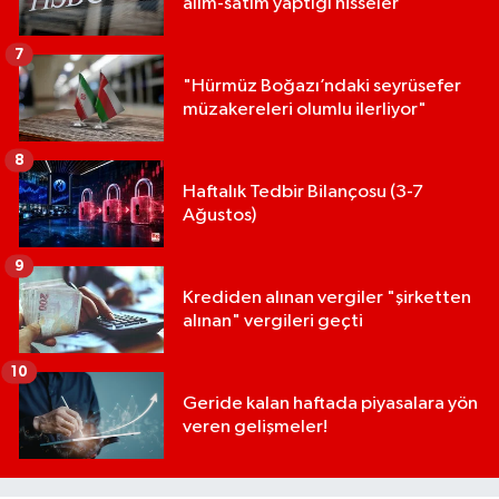
alım-satım yaptığı hisseler
7
"Hürmüz Boğazı’ndaki seyrüsefer
müzakereleri olumlu ilerliyor"
8
Haftalık Tedbir Bilançosu (3-7
Ağustos)
9
Krediden alınan vergiler "şirketten
alınan" vergileri geçti
10
Geride kalan haftada piyasalara yön
veren gelişmeler!