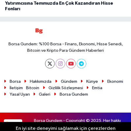
Yatırımcısına Temmuzda En Çok Kazandıran Hisse
Fonları
Borsa Gundem: %100 Borsa - Finans, Ekonomi, Hisse Senedi,
Bitcoin ve Kripto Para Gündem Haberleri
Borsa
Hakkımızda
Gündem
Künye
Ekonomi
İletişim
Bitcoin
Gizlilik Sözleşmesi
Emtia
Yasal Uyarı
Galeri
Borsa Gundem
Borsa Gundem - Copyright © 2025. Her hakkı
RSS
saklıdır.
En iyi site deneyimi sağlamak için çerezlerden