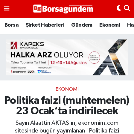
Borsa
Borsa
Şirket Haberleri
Gündem
Ekonomi
Ha
Ekonomi
Emtia
Galeri
Gündem
EKONOMI
Politika faizi (muhtemelen)
Bitcoin
23 Ocak’ta indirilecek
Şirket Haberleri
Sayın Alaattin AKTAŞ'ın, ekonomim.com
Borsa Gundem
sitesinde bugün yayımlanan "Politika faizi