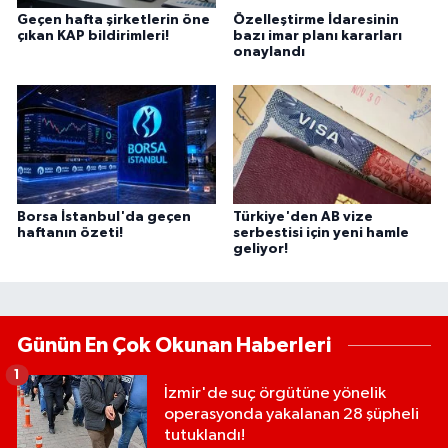
Geçen hafta şirketlerin öne
Özelleştirme İdaresinin
çıkan KAP bildirimleri!
bazı imar planı kararları
onaylandı
Borsa İstanbul'da geçen
Türkiye'den AB vize
haftanın özeti!
serbestisi için yeni hamle
geliyor!
Günün En Çok Okunan Haberleri
1
İzmir'de suç örgütüne yönelik
operasyonda yakalanan 28 şüpheli
tutuklandı!