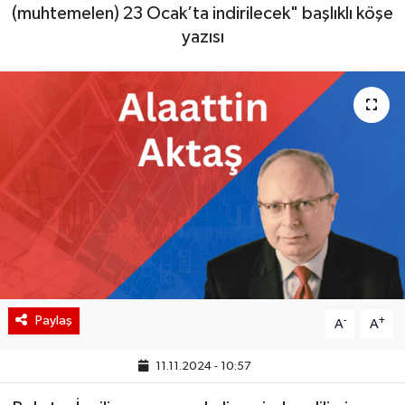
(muhtemelen) 23 Ocak’ta indirilecek" başlıklı köşe
BIST 100 Isı Haritası
yazısı
Coin Isı Haritası
Ekonomik Takvim
Kiripto Para Piyasası
Gizlilik Sözleşmesi
Hakkımızda
İletişim
Paylaş
-
+
A
A
11.11.2024 - 10:57