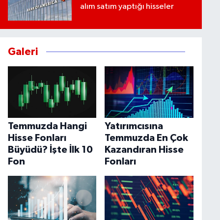
alım satım yaptığı hisseler
Galeri
Temmuzda Hangi
Yatırımcısına
Hisse Fonları
Temmuzda En Çok
Büyüdü? İşte İlk 10
Kazandıran Hisse
Fon
Fonları