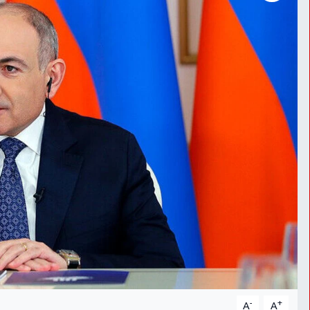
-
+
A
A