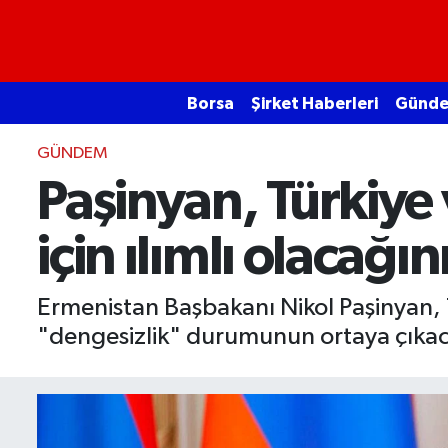
Borsa
Borsa
Şirket Haberleri
Günd
Ekonomi
GÜNDEM
Emtia
Paşinyan, Türkiye v
Galeri
için ılımlı olacağını
Gündem
Ermenistan Başbakanı Nikol Paşinyan, Tü
Bitcoin
"dengesizlik" durumunun ortaya çıkacağın
Şirket Haberleri
Borsa Gundem