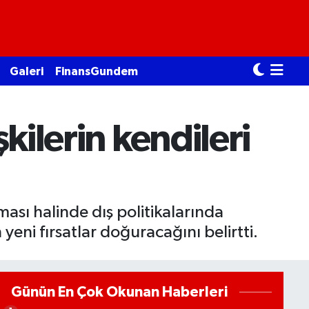
Galeri
FinansGundem
kilerin kendileri
ası halinde dış politikalarında
yeni fırsatlar doğuracağını belirtti.
Günün En Çok Okunan Haberleri