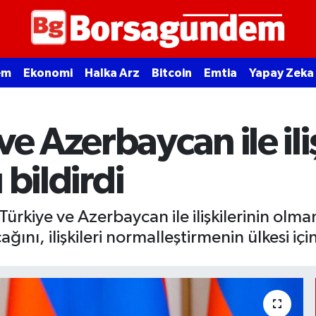
em
Ekonomi
Halka Arz
Bitcoin
Emtia
Yapay Zeka
e Azerbaycan ile iliş
 bildirdi
rkiye ve Azerbaycan ile ilişkilerinin olmam
ı, ilişkileri normalleştirmenin ülkesi için 