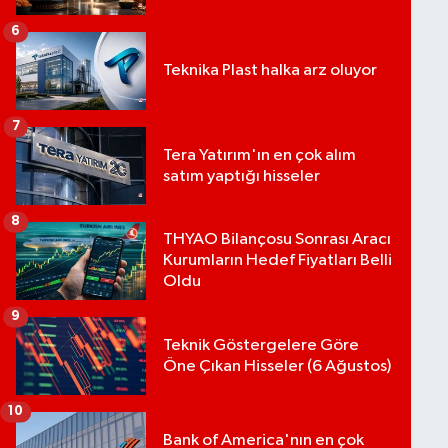
6
Teknika Plast halka arz oluyor
7
Tera Yatırım'ın en çok alım
satım yaptığı hisseler
8
THYAO Bilançosu Sonrası Aracı
Kurumların Hedef Fiyatları Belli
Oldu
9
Teknik Göstergelere Göre
Öne Çıkan Hisseler (6 Ağustos)
10
Bank of America'nın en çok