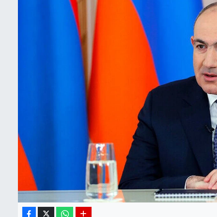
BIST 100 Isı Haritası
Coin Isı Haritası
Ekonomik Takvim
Kiripto Para Piyasası
Gizlilik Sözleşmesi
Hakkımızda
İletişim