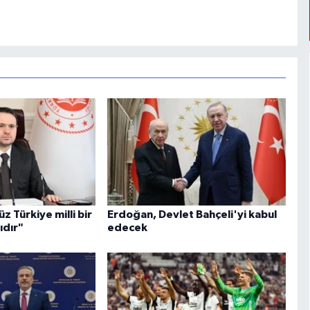
z Türkiye milli bir
Erdoğan, Devlet Bahçeli'yi kabul
ıdır"
edecek