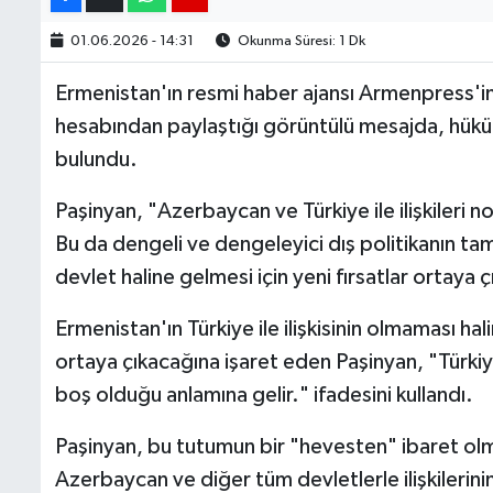
01.06.2026 - 14:31
Okunma Süresi: 1 Dk
Ermenistan'ın resmi haber ajansı Armenpress'i
hesabından paylaştığı görüntülü mesajda, hüküm
bulundu.
Paşinyan, "Azerbaycan ve Türkiye ile ilişkileri
Bu da dengeli ve dengeleyici dış politikanın tam
devlet haline gelmesi için yeni fırsatlar ortaya 
Ermenistan'ın Türkiye ile ilişkisinin olmaması h
ortaya çıkacağına işaret eden Paşinyan, "Türkiye i
boş olduğu anlamına gelir." ifadesini kullandı.
Paşinyan, bu tutumun bir "hevesten" ibaret olm
Azerbaycan ve diğer tüm devletlerle ilişkilerini