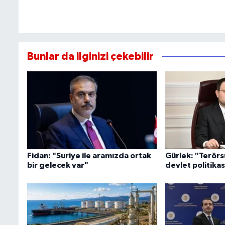
Bunlar da ilginizi çekebilir
Fidan: "Suriye ile aramızda ortak
Gürlek: "Terörsü
bir gelecek var"
devlet politikas