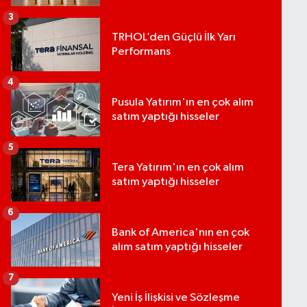
3
TRHOL’den Güçlü İlk Yarı
Performans
4
Pusula Yatırım'ın en çok alım
satım yaptığı hisseler
5
Tera Yatırım'ın en çok alım
satım yaptığı hisseler
6
Bank of America'nın en çok
alım satım yaptığı hisseler
7
Yeni İş İlişkisi ve Sözleşme