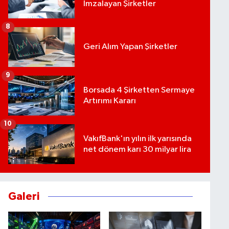
İmzalayan Şirketler
8
Geri Alım Yapan Şirketler
9
Borsada 4 Şirketten Sermaye
Artırımı Kararı
10
VakıfBank'ın yılın ilk yarısında
net dönem karı 30 milyar lira
Galeri