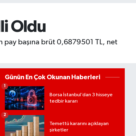
li Oldu
an pay başına brüt 0,6879501 TL, net
Günün En Çok Okunan Haberleri
1
Borsa İstanbul’dan 3 hisseye
tedbir kararı
2
Temettü kararını açıklayan
şirketler