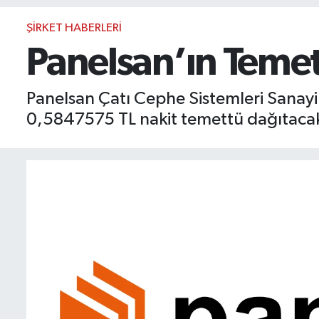
BIST 100 Isı Haritası
ŞIRKET HABERLERI
Panelsan’ın Temet
Coin Isı Haritası
Panelsan Çatı Cephe Sistemleri Sanayi
Ekonomik Takvim
0,5847575 TL nakit temettü dağıtaca
Kiripto Para Piyasası
Gizlilik Sözleşmesi
Hakkımızda
İletişim