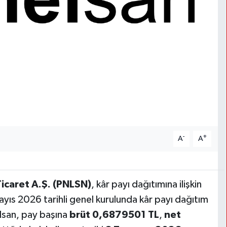
-
+
A
A
icaret A.Ş. (PNLSN)
, kâr payı dağıtımına ilişkin
ayıs 2026 tarihli genel kurulunda kâr payı dağıtım
lsan, pay başına
brüt 0,6879501 TL
,
net