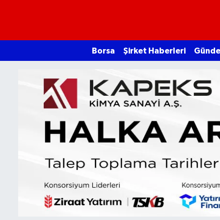
Borsa
Borsa
Şirket Haberleri
Günd
Ekonomi
Emtia
Galeri
Gündem
Bitcoin
Şirket Haberleri
Borsa Gundem