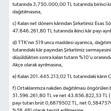
tutarında 3.750.000,00 TL tutarında birinci kâ
dağıtılmasına,
c) Kalan net dönem kârından Şirketimiz Esas S
47.846.261,80 TL tutarında ikinci kâr payı ayrı
d) TTK'nın 519 uncu maddesi uyarınca, dağıtı
tutarındaki kâr payından Şirketimiz sermayes
düşüldükten sonra kalan tutarın %10'u oranın
Akçe olarak ayrılmasına,
e) Kalan 201.445.213,02 TL tutarındaki kârın 
f) Ortaklarımıza nakden dağıtılması öngörülen bi
51.596.261,80 TL ve net 43.856.822,53 TL (1
payı tutarı brüt 0,6879502 TL, net 0,584757
%58,48) olarak tespit edilmesine,