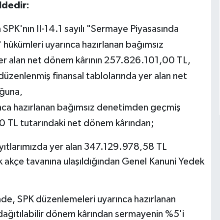
ldedir:
a SPK'nın II-14.1 sayılı "Sermaye Piyasasında
i" hükümleri uyarınca hazırlanan bağımsız
er alan net dönem kârının 257.826.101,00 TL,
üzenlenmiş finansal tablolarında yer alan net
uğuna,
arınca hazırlanan bağımsız denetimden geçmiş
00 TL tutarındaki net dönem kârından;
ayıtlarımızda yer alan 347.129.978,58 TL
 akçe tavanına ulaşıldığından Genel Kanuni Yedek
inde, SPK düzenlemeleri uyarınca hazırlanan
 dağıtılabilir dönem kârından sermayenin %5'i