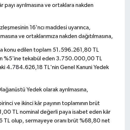
r payı ayrılmasına ve ortaklara nakden
özleşmesinin 16'ncı maddesi uyarınca,
lmasına ve ortaklarımıza nakden dağıtılmasına,
ma konu edilen toplam 51.596.261,80 TL
inin %5'ine tekabül eden 3.750.000,00 TL
daki 4.784.626,18 TL'nin Genel Kanuni Yedek
Olağanüstü Yedek olarak ayrılmasına,
rinci ve ikinci kâr payının toplamının brüt
,00 TL nominal değerli paya isabet eden kâr
6 TL olup, sermayeye oranı brüt %68,80 net