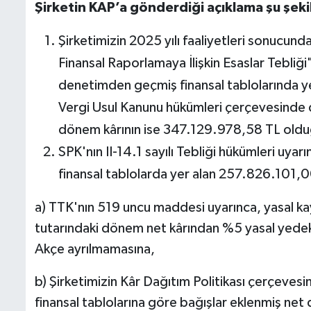
Şirketin KAP’a gönderdiği açıklama şu şeki
Şirketimizin 2025 yılı faaliyetleri sonucund
Finansal Raporlamaya İlişkin Esaslar Tebliğ
denetimden geçmiş finansal tablolarında y
Vergi Usul Kanunu hükümleri çerçevesinde d
dönem kârının ise 347.129.978,58 TL old
SPK'nın II-14.1 sayılı Tebliği hükümleri uy
finansal tablolarda yer alan 257.826.101,
a) TTK'nın 519 uncu maddesi uyarınca, yasal k
tutarındaki dönem net kârından %5 yasal yedek
Akçe ayrılmamasına,
b) Şirketimizin Kâr Dağıtım Politikası çerçeves
finansal tablolarına göre bağışlar eklenmiş net