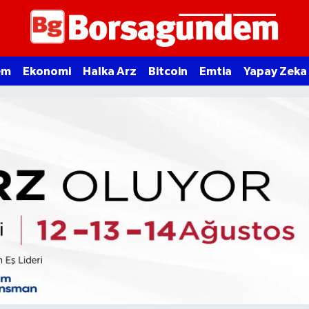
em
Ekonomi
Halka Arz
Bitcoin
Emtia
Yapay Zeka