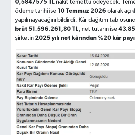
0,5847575 TL
nakit temettü ödeyecek. Temet
ödeme tarihi ise
10 Temmuz 2026
olarak açık
yapılmayacağını bildirdi. Kâr dağıtım tablosund
brüt 51.596.261,80 TL
, net tutarın ise
43.85
şirketin
2025 yılı net kârından %20 kâr payı 