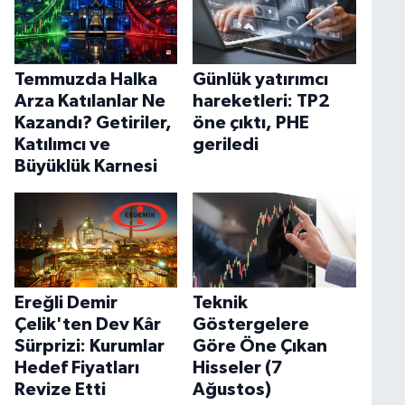
Temmuzda Halka
Günlük yatırımcı
Arza Katılanlar Ne
hareketleri: TP2
Kazandı? Getiriler,
öne çıktı, PHE
Katılımcı ve
geriledi
Büyüklük Karnesi
Ereğli Demir
Teknik
Çelik'ten Dev Kâr
Göstergelere
Sürprizi: Kurumlar
Göre Öne Çıkan
Hedef Fiyatları
Hisseler (7
Revize Etti
Ağustos)