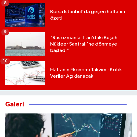
8
Borsa İstanbul'da geçen haftanın
özeti!
9
"Rus uzmanlar İran’daki Buşehr
Nükleer Santrali'ne dönmeye
başladı"
10
Haftanın Ekonomi Takvimi: Kritik
Veriler Açıklanacak
Galeri