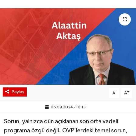
BIST 100 Isı Haritası
Coin Isı Haritası
Ekonomik Takvim
Kiripto Para Piyasası
Gizlilik Sözleşmesi
Hakkımızda
Paylaş
-
+
A
A
İletişim
06.09.2024 - 10:13
Sorun, yalnızca dün açıklanan son orta vadeli
programa özgü değil. OVP’lerdeki temel sorun,