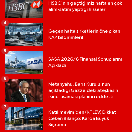
HSBC'nin geçtiğimiz hafta en çok
alım-satım yaptığı hisseler
4
Geçen hafta şirketlerin öne çıkan
KAP bildirimleri!
5
SASA 2026/6 Finansal Sonuçlarını
Açıkladı
6
Netanyahu, Barış Kurulu'nun
açıkladığı Gazze’deki ateşkesin
ikinci aşaması planını reddetti
7
Katılımevim’den (KTLEV) Dikkat
Çeken Bilanço: Kârda Büyük
Sıçrama