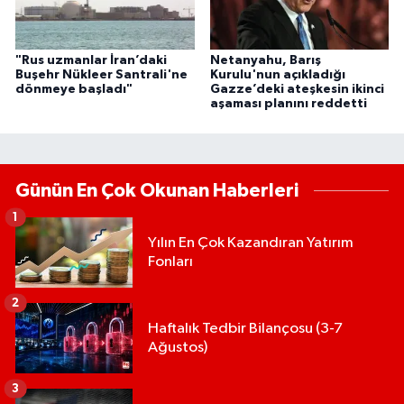
"Rus uzmanlar İran’daki
Netanyahu, Barış
Buşehr Nükleer Santrali'ne
Kurulu'nun açıkladığı
dönmeye başladı"
Gazze’deki ateşkesin ikinci
aşaması planını reddetti
Günün En Çok Okunan Haberleri
1
Yılın En Çok Kazandıran Yatırım
Fonları
2
Haftalık Tedbir Bilançosu (3-7
Ağustos)
3