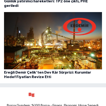
Günlük yatırımcı hareketleri: TP2 öne çıktı, PHE
geriledi
Ereğli Demir Çelik'ten Dev Kâr Sürprizi: Kurumlar
Hedef Fiyatları Revize Etti
Borsa Gundem: %100 Borsa - Finans, Ekonomi, Hisse Senedi,