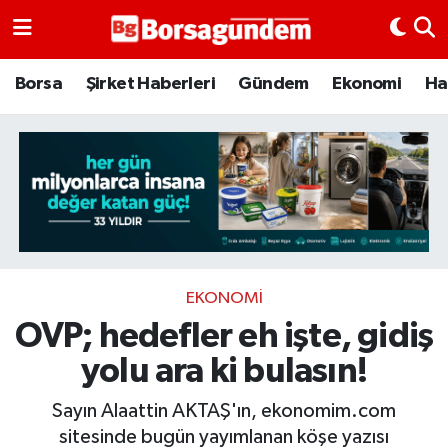
Borsa
Borsa
Şirket Haberleri
Gündem
Ekonomi
Ha
Ekonomi
Emtia
Galeri
Gündem
EKONOMI
OVP; hedefler eh işte, gidiş
Bitcoin
yolu ara ki bulasın!
Şirket Haberleri
Sayın Alaattin AKTAŞ'ın, ekonomim.com
Borsa Gundem
sitesinde bugün yayımlanan köşe yazısı