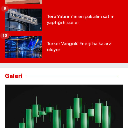
9
Tera Yatırım'ın en çok alım satım
yaptığı hisseler
10
Türker Vangölü Enerji halka arz
oluyor
Galeri