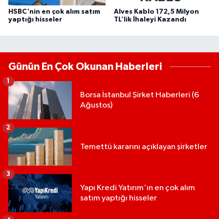
HSBC'nin en çok alım satım
Alves Kablo 172,5 Milyon
yaptığı hisseler
TL’lik İhaleyi Kazandı
Günün En Çok Okunan Haberleri
1
Borsa İstanbul Şirket Haberleri (6
Ağustos)
2
Temettü kararını açıklayan şirketler
3
Yapı Kredi Yatırım'ın en çok alım
satım yaptığı hisseler