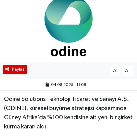
BIST 100 Isı Haritası
Coin Isı Haritası
Ekonomik Takvim
Kiripto Para Piyasası
Paylaş
-
+
A
A
Gizlilik Sözleşmesi
04.08.2025 - 11:08
Hakkımızda
Odine Solutions Teknoloji Ticaret ve Sanayi A.Ş.
İletişim
(ODINE), küresel büyüme stratejisi kapsamında
Güney Afrika’da %100 kendisine ait yeni bir şirket
kurma kararı aldı.