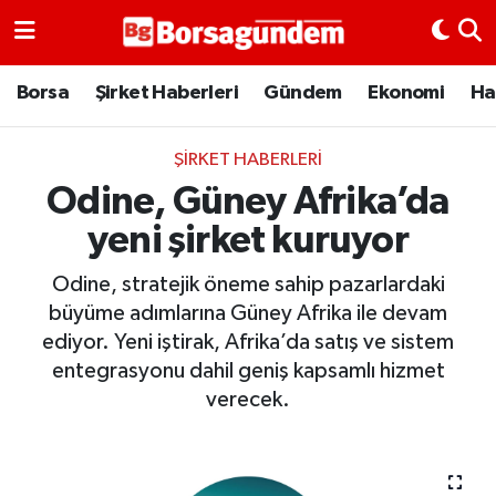
Borsa
Borsa
Şirket Haberleri
Gündem
Ekonomi
Ha
Ekonomi
ŞIRKET HABERLERI
Odine, Güney Afrika’da
Emtia
yeni şirket kuruyor
Galeri
Odine, stratejik öneme sahip pazarlardaki
Gündem
büyüme adımlarına Güney Afrika ile devam
ediyor. Yeni iştirak, Afrika’da satış ve sistem
Bitcoin
entegrasyonu dahil geniş kapsamlı hizmet
verecek.
Şirket Haberleri
Borsa Gundem