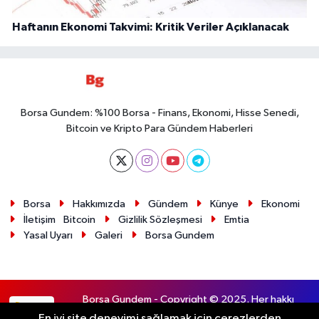
Haftanın Ekonomi Takvimi: Kritik Veriler Açıklanacak
Borsa Gundem: %100 Borsa - Finans, Ekonomi, Hisse Senedi,
Bitcoin ve Kripto Para Gündem Haberleri
Borsa
Hakkımızda
Gündem
Künye
Ekonomi
İletişim
Bitcoin
Gizlilik Sözleşmesi
Emtia
Yasal Uyarı
Galeri
Borsa Gundem
Borsa Gundem - Copyright © 2025. Her hakkı
RSS
saklıdır.
En iyi site deneyimi sağlamak için çerezlerden