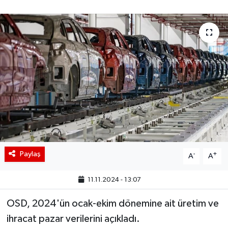
BIST 100 Isı Haritası
Coin Isı Haritası
Ekonomik Takvim
Kiripto Para Piyasası
Gizlilik Sözleşmesi
Hakkımızda
Paylaş
-
+
A
A
İletişim
11.11.2024 - 13:07
OSD, 2024'ün ocak-ekim dönemine ait üretim ve
ihracat pazar verilerini açıkladı.