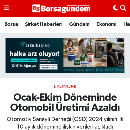
Borsa
Borsa
Şirket Haberleri
Gündem
Ekonomi
Ha
Ekonomi
Emtia
Galeri
Gündem
EKONOMI
Ocak-Ekim Döneminde
Bitcoin
Otomobil Üretimi Azaldı
Şirket Haberleri
Otomotiv Sanayii Derneği (OSD) 2024 yılının ilk
Borsa Gundem
10 aylık dönemine ilişkin verileri açıkladı