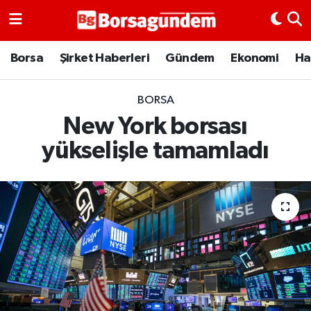
Borsa
Borsa
Şirket Haberleri
Gündem
Ekonomi
Ha
Ekonomi
BORSA
New York borsası
Emtia
yükselişle tamamladı
Galeri
Gündem
Bitcoin
Şirket Haberleri
Borsa Gundem