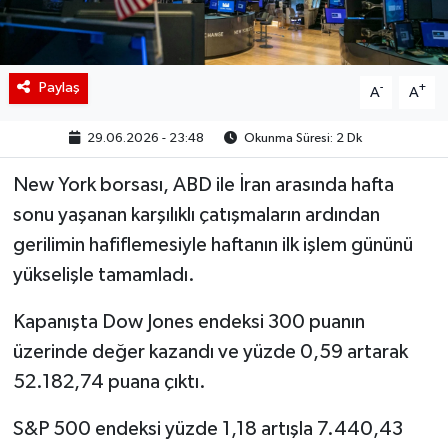
BIST 100 Isı Haritası
Coin Isı Haritası
Paylaş
-
+
A
A
Ekonomik Takvim
29.06.2026 - 23:48
Okunma Süresi: 2 Dk
New York borsası, ABD ile İran arasında hafta
Kiripto Para Piyasası
sonu yaşanan karşılıklı çatışmaların ardından
Gizlilik Sözleşmesi
gerilimin hafiflemesiyle haftanın ilk işlem gününü
yükselişle tamamladı.
Hakkımızda
Kapanışta Dow Jones endeksi 300 puanın
İletişim
üzerinde değer kazandı ve yüzde 0,59 artarak
52.182,74 puana çıktı.
S&P 500 endeksi yüzde 1,18 artışla 7.440,43