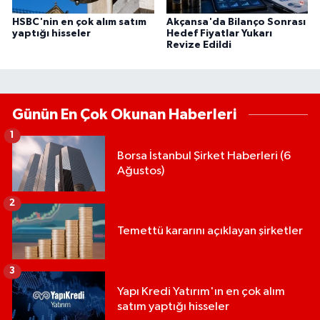
HSBC'nin en çok alım satım
Akçansa'da Bilanço Sonrası
yaptığı hisseler
Hedef Fiyatlar Yukarı
Revize Edildi
Günün En Çok Okunan Haberleri
1
Borsa İstanbul Şirket Haberleri (6
Ağustos)
2
Temettü kararını açıklayan şirketler
3
Yapı Kredi Yatırım'ın en çok alım
satım yaptığı hisseler