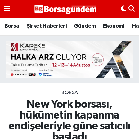
Borsa
Borsa
Şirket Haberleri
Gündem
Ekonomi
Ha
Ekonomi
Emtia
Galeri
Gündem
BORSA
New York borsası,
Bitcoin
hükümetin kapanma
Şirket Haberleri
endişeleriyle güne satıcılı
Borsa Gundem
başladı