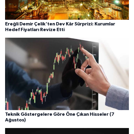
Ereğli Demir Çelik'ten Dev Kâr Sürprizi: Kurumlar
Hedef Fiyatları Revize Etti
Teknik Göstergelere Göre Öne Çıkan Hisseler (7
Ağustos)