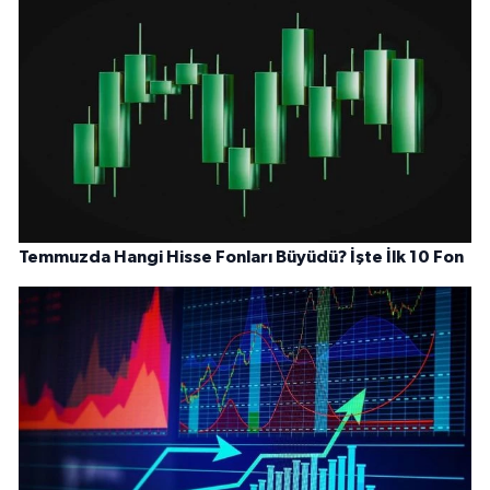
Temmuzda Hangi Hisse Fonları Büyüdü? İşte İlk 10 Fon