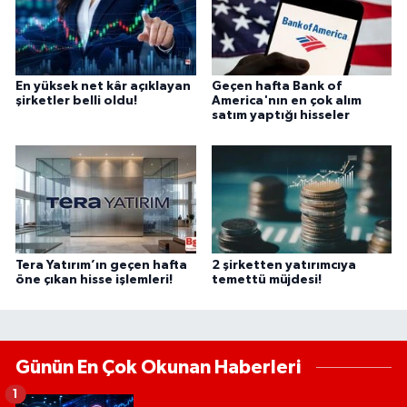
En yüksek net kâr açıklayan
Geçen hafta Bank of
şirketler belli oldu!
America'nın en çok alım
satım yaptığı hisseler
Tera Yatırım’ın geçen hafta
2 şirketten yatırımcıya
öne çıkan hisse işlemleri!
temettü müjdesi!
Günün En Çok Okunan Haberleri
1