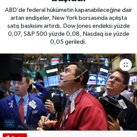
ABD’de federal hükümetin kapanabileceğine dair
BIST 100 Isı Haritası
artan endişeler, New York borsasında açılışta
satış baskısını artırdı. Dow Jones endeksi yüzde
Coin Isı Haritası
0,07, S&P 500 yüzde 0,08, Nasdaq ise yüzde
0,05 geriledi.
Ekonomik Takvim
Kiripto Para Piyasası
Gizlilik Sözleşmesi
Hakkımızda
İletişim