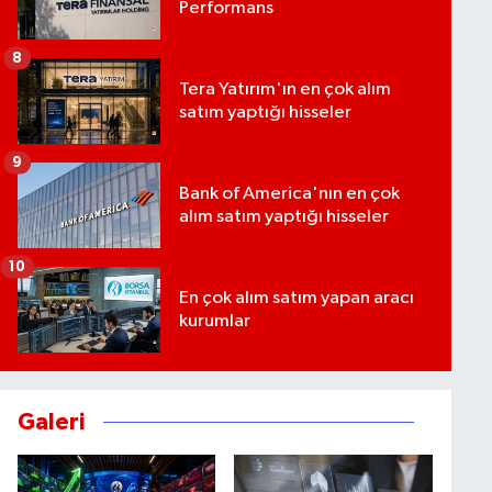
Performans
8
Tera Yatırım'ın en çok alım
satım yaptığı hisseler
9
Bank of America'nın en çok
alım satım yaptığı hisseler
10
En çok alım satım yapan aracı
kurumlar
Galeri