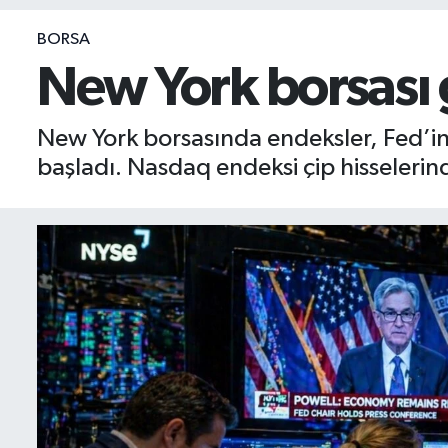
BIST 100 Isı Haritası
BORSA
New York borsası 
Coin Isı Haritası
New York borsasında endeksler, Fed’in 
Ekonomik Takvim
başladı. Nasdaq endeksi çip hisselerin
Kiripto Para Piyasası
Gizlilik Sözleşmesi
Hakkımızda
İletişim