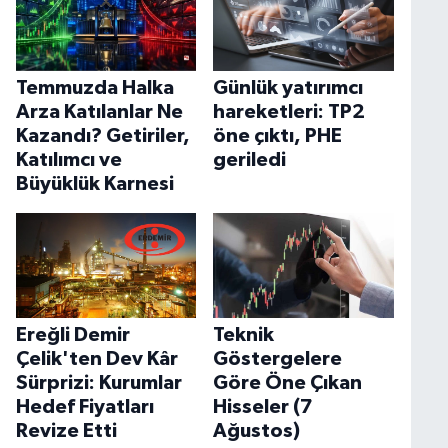
Temmuzda Halka
Günlük yatırımcı
Arza Katılanlar Ne
hareketleri: TP2
Kazandı? Getiriler,
öne çıktı, PHE
Katılımcı ve
geriledi
Büyüklük Karnesi
Ereğli Demir
Teknik
Çelik'ten Dev Kâr
Göstergelere
Sürprizi: Kurumlar
Göre Öne Çıkan
Hedef Fiyatları
Hisseler (7
Revize Etti
Ağustos)