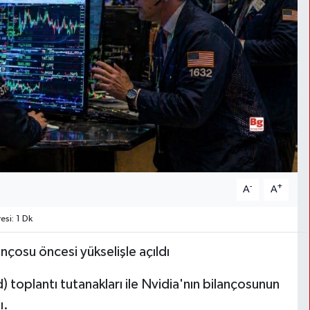
-
+
A
A
si: 1 Dk
nçosu öncesi yükselişle açıldı
toplantı tutanakları ile Nvidia'nın bilançosunun
ı.