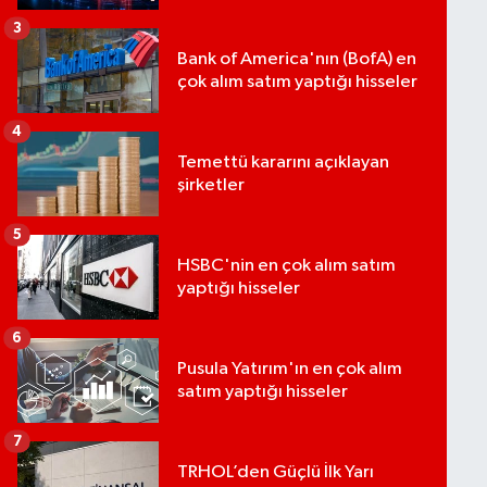
3
Bank of America'nın (BofA) en
çok alım satım yaptığı hisseler
4
Temettü kararını açıklayan
şirketler
5
HSBC'nin en çok alım satım
yaptığı hisseler
6
Pusula Yatırım'ın en çok alım
satım yaptığı hisseler
7
TRHOL’den Güçlü İlk Yarı