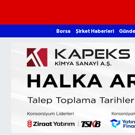
Borsa
Borsa
Şirket Haberleri
Günd
Ekonomi
Emtia
Galeri
Gündem
Bitcoin
Şirket Haberleri
Borsa Gundem