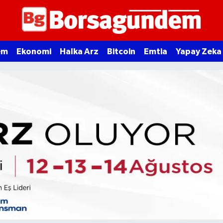
em
Ekonomi
Halka Arz
Bitcoin
Emtia
Yapay Zeka