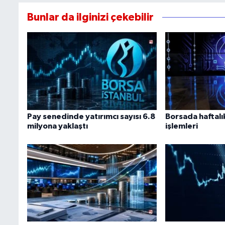
Bunlar da ilginizi çekebilir
Pay senedinde yatırımcı sayısı 6.8
Borsada haftalık
milyona yaklaştı
işlemleri