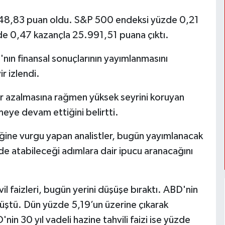
.348,83 puan oldu. S&P 500 endeksi yüzde 0,21
e 0,47 kazançla 25.991,51 puana çıktı.
a'nın finansal sonuçlarının yayımlanmasını
r izlendi.
tar azalmasına rağmen yüksek seyrini koruyan
emeye devam ettiğini belirtti.
diğine vurgu yapan analistler, bugün yayımlanacak
e atabileceği adımlara dair ipucu aranacağını
il faizleri, bugün yerini düşüşe bıraktı. ABD'nin
 düştü. Dün yüzde 5,19’un üzerine çıkarak
n 30 yıl vadeli hazine tahvili faizi ise yüzde