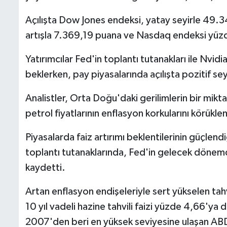
Açılışta Dow Jones endeksi, yatay seyirle 49
artışla 7.369,19 puana ve Nasdaq endeksi yüzd
Yatırımcılar Fed'in toplantı tutanakları ile Nvidi
beklerken, pay piyasalarında açılışta pozitif seyi
Analistler, Orta Doğu'daki gerilimlerin bir mik
petrol fiyatlarının enflasyon korkularını körükl
Piyasalarda faiz artırımı beklentilerinin güçlen
toplantı tutanaklarında, Fed'in gelecek dönemd
kaydetti.
Artan enflasyon endişeleriyle sert yükselen tahv
10 yıl vadeli hazine tahvili faizi yüzde 4,66'ya
2007'den beri en yüksek seviyesine ulaşan ABD'ni