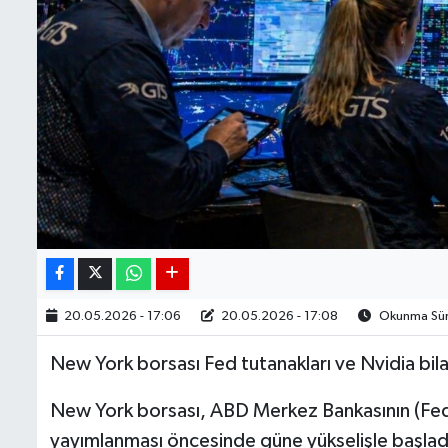
20.05.2026 - 17:06
20.05.2026 - 17:08
Okunma Süre
New York borsası Fed tutanakları ve Nvidia bila
New York borsası, ABD Merkez Bankasının (Fed) 
yayımlanması öncesinde güne yükselişle başlad