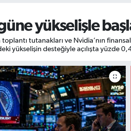
güne yükselişle başl
toplantı tutanakları ve Nvidia’nın finansa
deki yükselişin desteğiyle açılışta yüzde 0