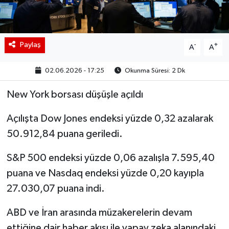
BIST 100 Isı Haritası
Coin Isı Haritası
Paylaş
-
+
A
A
Ekonomik Takvim
02.06.2026 - 17:25
Okunma Süresi: 2 Dk
New York borsası düşüşle açıldı
Kiripto Para Piyasası
Açılışta Dow Jones endeksi yüzde 0,32 azalarak
Gizlilik Sözleşmesi
50.912,84 puana geriledi.
Hakkımızda
S&P 500 endeksi yüzde 0,06 azalışla 7.595,40
puana ve Nasdaq endeksi yüzde 0,20 kayıpla
İletişim
27.030,07 puana indi.
ABD ve İran arasında müzakerelerin devam
ettiğine dair haber akışı ile yapay zeka alanındaki