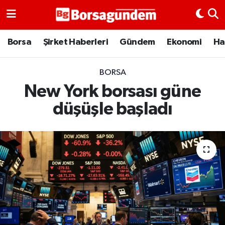
Borsa
Borsa
Şirket Haberleri
Gündem
Ekonomi
Ha
Ekonomi
BORSA
New York borsası güne
Emtia
düşüşle başladı
Galeri
Gündem
Bitcoin
Şirket Haberleri
Borsa Gundem