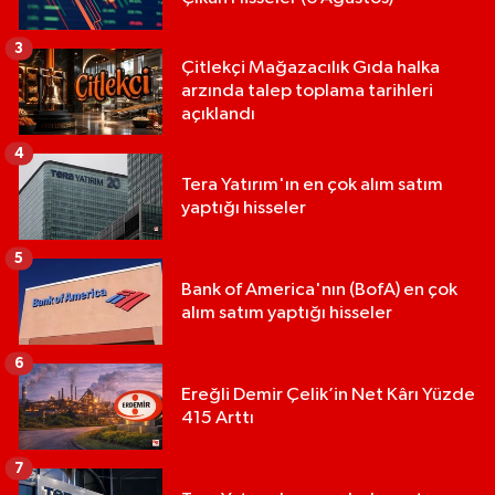
3
Çitlekçi Mağazacılık Gıda halka
arzında talep toplama tarihleri
açıklandı
4
Tera Yatırım'ın en çok alım satım
yaptığı hisseler
5
Bank of America'nın (BofA) en çok
alım satım yaptığı hisseler
6
Ereğli Demir Çelik’in Net Kârı Yüzde
415 Arttı
7