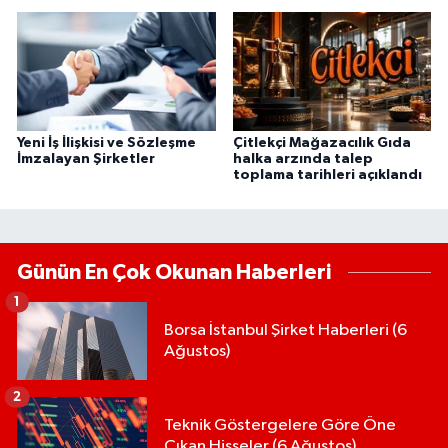
Yeni İş İlişkisi ve Sözleşme
Çitlekçi Mağazacılık Gıda
İmzalayan Şirketler
halka arzında talep
toplama tarihleri açıklandı
Günün En Çok Okunan Haberleri
1
Borsa İstanbul Şirket Haberleri (6
Ağustos)
2
Teknik Göstergelere Göre Öne
Çıkan Hisseler (6 Ağustos)