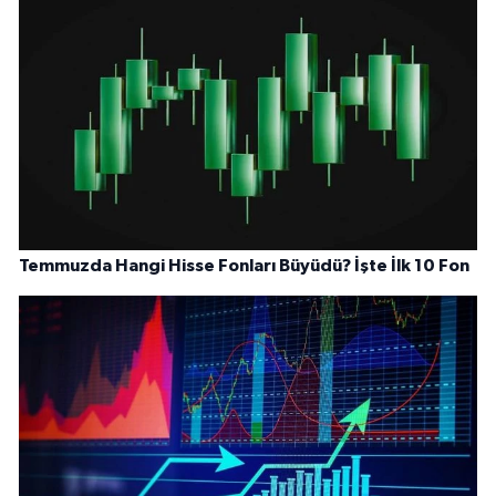
Temmuzda Hangi Hisse Fonları Büyüdü? İşte İlk 10 Fon