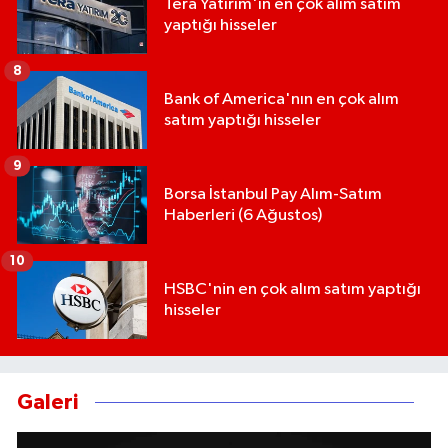
Tera Yatırım'ın en çok alım satım
yaptığı hisseler
8
Bank of America'nın en çok alım
satım yaptığı hisseler
9
Borsa İstanbul Pay Alım-Satım
Haberleri (6 Ağustos)
10
HSBC'nin en çok alım satım yaptığı
hisseler
Galeri