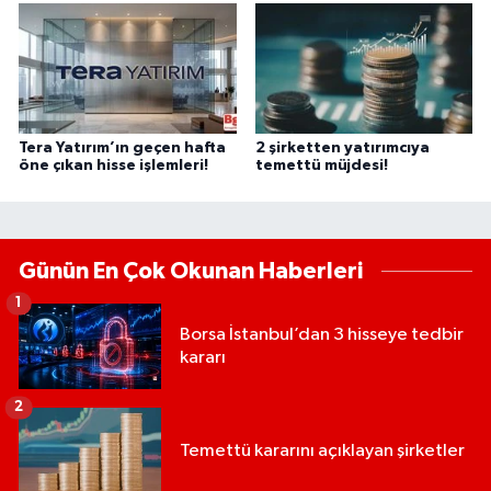
Tera Yatırım’ın geçen hafta
2 şirketten yatırımcıya
öne çıkan hisse işlemleri!
temettü müjdesi!
Günün En Çok Okunan Haberleri
1
Borsa İstanbul’dan 3 hisseye tedbir
kararı
2
Temettü kararını açıklayan şirketler