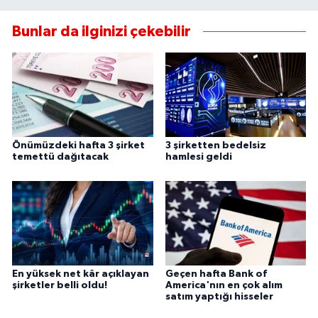
Bunlar da ilginizi çekebilir
Önümüzdeki hafta 3 şirket
3 şirketten bedelsiz
temettü dağıtacak
hamlesi geldi
En yüksek net kâr açıklayan
Geçen hafta Bank of
şirketler belli oldu!
America'nın en çok alım
satım yaptığı hisseler