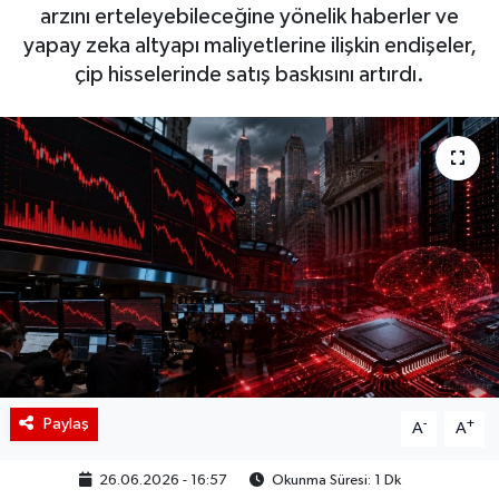
arzını erteleyebileceğine yönelik haberler ve
BIST 100 Isı Haritası
yapay zeka altyapı maliyetlerine ilişkin endişeler,
çip hisselerinde satış baskısını artırdı.
Coin Isı Haritası
Ekonomik Takvim
Kiripto Para Piyasası
Gizlilik Sözleşmesi
Hakkımızda
İletişim
Paylaş
-
+
A
A
26.06.2026 - 16:57
Okunma Süresi: 1 Dk