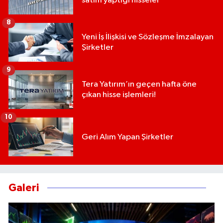
satım yaptığı hisseler
8
Yeni İş İlişkisi ve Sözleşme İmzalayan
Şirketler
9
Tera Yatırım’ın geçen hafta öne
çıkan hisse işlemleri!
10
Geri Alım Yapan Şirketler
Galeri