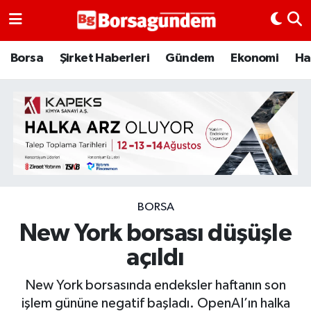
Borsa
Borsa
Şirket Haberleri
Gündem
Ekonomi
Ha
Ekonomi
Emtia
Galeri
Gündem
BORSA
New York borsası düşüşle
Bitcoin
açıldı
Şirket Haberleri
New York borsasında endeksler haftanın son
Borsa Gundem
işlem gününe negatif başladı. OpenAI’ın halka