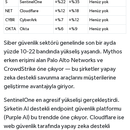
S
SentinelOne
+%22
+%35
Henüz yok
NET
Cloudflare
+%12
+%18
Henüz yok
CYBR
CyberArk
+%7
+%12
Henüz yok
OKTA
Okta
+%6
+%9
Henüz yok
Siber güvenlik sektörü genelinde son bir ayda
yüzde 10-22 bandında yükseliş yaşandı. Mythos
erken erişimi alan Palo Alto Networks ve
CrowdStrike öne çıkıyor — bu şirketler yapay
zeka destekli savunma araçlarını müşterilerine
geliştirme avantajıyla giriyor.
SentinelOne en agresif yükselişi gerçekleştirdi.
Şirketin AI destekli endpoint güvenlik platformu
(Purple AI) bu trendde öne çıkıyor. Cloudflare ise
web güvenlik tarafında yapay zeka destekli