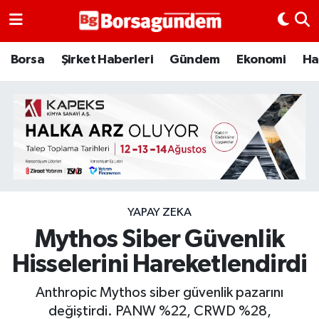
Borsa
Borsa
Şirket Haberleri
Gündem
Ekonomi
Ha
Ekonomi
Emtia
Galeri
Gündem
YAPAY ZEKA
Mythos Siber Güvenlik
Bitcoin
Hisselerini Hareketlendirdi
Şirket Haberleri
Anthropic Mythos siber güvenlik pazarını
Borsa Gundem
değiştirdi. PANW %22, CRWD %28,