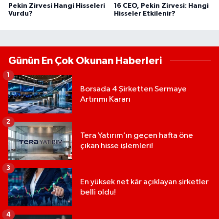
Pekin Zirvesi Hangi Hisseleri
16 CEO, Pekin Zirvesi: Hangi
Vurdu?
Hisseler Etkilenir?
Günün En Çok Okunan Haberleri
1
Borsada 4 Şirketten Sermaye
Artırımı Kararı
2
Tera Yatırım’ın geçen hafta öne
çıkan hisse işlemleri!
3
En yüksek net kâr açıklayan şirketler
belli oldu!
4