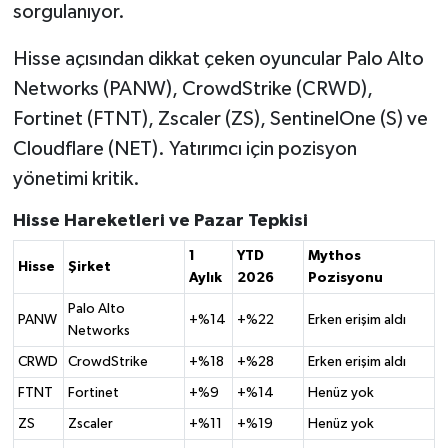
sorgulanıyor.
Hisse açısından dikkat çeken oyuncular Palo Alto
Networks (PANW), CrowdStrike (CRWD),
Fortinet (FTNT), Zscaler (ZS), SentinelOne (S) ve
Cloudflare (NET). Yatırımcı için pozisyon
yönetimi kritik.
Hisse Hareketleri ve Pazar Tepkisi
1
YTD
Mythos
Hisse
Şirket
Aylık
2026
Pozisyonu
Palo Alto
PANW
+%14
+%22
Erken erişim aldı
Networks
CRWD
CrowdStrike
+%18
+%28
Erken erişim aldı
FTNT
Fortinet
+%9
+%14
Henüz yok
ZS
Zscaler
+%11
+%19
Henüz yok