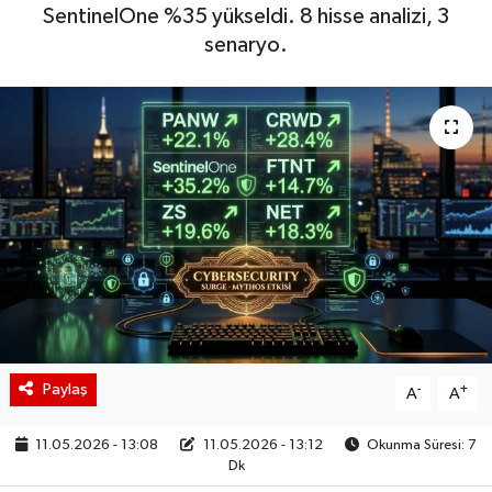
SentinelOne %35 yükseldi. 8 hisse analizi, 3
BIST 100 Isı Haritası
senaryo.
Coin Isı Haritası
Ekonomik Takvim
Kiripto Para Piyasası
Gizlilik Sözleşmesi
Hakkımızda
İletişim
Paylaş
-
+
A
A
11.05.2026 - 13:08
11.05.2026 - 13:12
Okunma Süresi: 7
Dk