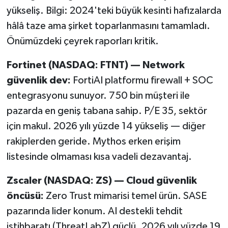
yükseliş. Bilgi: 2024'teki büyük kesinti hafızalarda
hâlâ taze ama şirket toparlanmasını tamamladı.
Önümüzdeki çeyrek raporları kritik.
Fortinet (NASDAQ: FTNT) — Network
güvenlik dev:
FortiAI platformu firewall + SOC
entegrasyonu sunuyor. 750 bin müşteri ile
pazarda en geniş tabana sahip. P/E 35, sektör
için makul. 2026 yılı yüzde 14 yükseliş — diğer
rakiplerden geride. Mythos erken erişim
listesinde olmaması kısa vadeli dezavantaj.
Zscaler (NASDAQ: ZS) — Cloud güvenlik
öncüsü:
Zero Trust mimarisi temel ürün. SASE
pazarında lider konum. AI destekli tehdit
istihbaratı (ThreatLabZ) güçlü. 2026 yılı yüzde 19