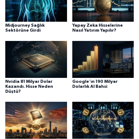
Midjourney Sağlık
Yapay Zeka Hisselerine
Sektörüne Girdi
Nasıl Yatırım Yapılır?
Nvidia 81 Milyar Dolar
Google'ın 190 Milyar
Kazandı. Hisse Neden
Dolarlık AI Bahsi
Düştü?