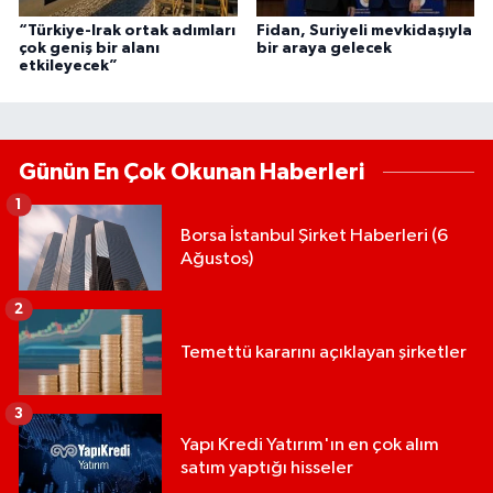
“Türkiye-Irak ortak adımları
Fidan, Suriyeli mevkidaşıyla
çok geniş bir alanı
bir araya gelecek
etkileyecek”
Günün En Çok Okunan Haberleri
1
Borsa İstanbul Şirket Haberleri (6
Ağustos)
2
Temettü kararını açıklayan şirketler
3
Yapı Kredi Yatırım'ın en çok alım
satım yaptığı hisseler