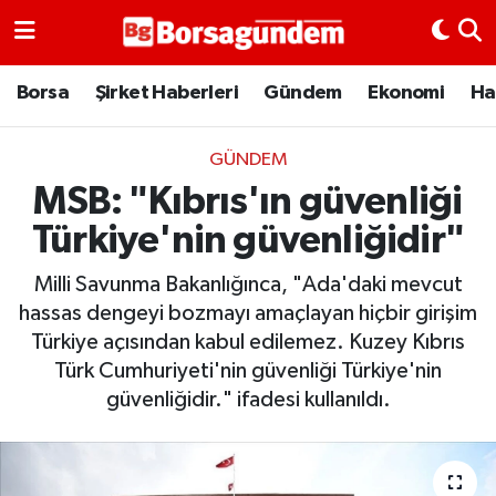
Borsa
Borsa
Şirket Haberleri
Gündem
Ekonomi
Ha
Ekonomi
GÜNDEM
MSB: "Kıbrıs'ın güvenliği
Emtia
Türkiye'nin güvenliğidir"
Galeri
Milli Savunma Bakanlığınca, "Ada'daki mevcut
Gündem
hassas dengeyi bozmayı amaçlayan hiçbir girişim
Türkiye açısından kabul edilemez. Kuzey Kıbrıs
Bitcoin
Türk Cumhuriyeti'nin güvenliği Türkiye'nin
güvenliğidir." ifadesi kullanıldı.
Şirket Haberleri
Borsa Gundem