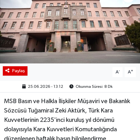
BIST 100 Isı Haritası
Coin Isı Haritası
Ekonomik Takvim
Kiripto Para Piyasası
Paylaş
-
+
A
A
Gizlilik Sözleşmesi
25.06.2026 - 13:12
Okunma Süresi: 8 Dk
Hakkımızda
MSB Basın ve Halkla İlişkiler Müşaviri ve Bakanlık
İletişim
Sözcüsü Tuğamiral Zeki Aktürk, Türk Kara
Kuvvetlerinin 2235'inci kuruluş yıl dönümü
dolayısıyla Kara Kuvvetleri Komutanlığında
düzenlenen haftalık basın bilgilendirme