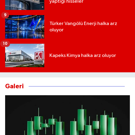
yaptığı hisseler
9
Türker Vangölü Enerji halka arz
oluyor
10
Kapeks Kimya halka arz oluyor
Galeri