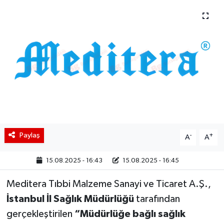
BIST 100 Isı Haritası
Coin Isı Haritası
Ekonomik Takvim
Kiripto Para Piyasası
Gizlilik Sözleşmesi
Paylaş
-
+
A
A
Hakkımızda
15.08.2025 - 16:43
15.08.2025 - 16:45
İletişim
Meditera Tıbbi Malzeme Sanayi ve Ticaret A.Ş.,
İstanbul İl Sağlık Müdürlüğü
tarafından
gerçekleştirilen
“Müdürlüğe bağlı sağlık