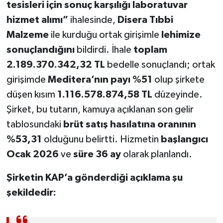
tesisleri için sonuç karşılığı laboratuvar
hizmet alımı”
ihalesinde,
Disera Tıbbi
Malzeme
ile kurduğu ortak girişimle
lehimize
sonuçlandığını
bildirdi. İhale
toplam
2.189.370.342,32 TL
bedelle sonuçlandı; ortak
girişimde
Meditera’nın payı %51
olup şirkete
düşen kısım
1.116.578.874,58 TL
düzeyinde.
Şirket, bu tutarın, kamuya açıklanan son gelir
tablosundaki
brüt satış hasılatına oranının
%53,31
olduğunu belirtti. Hizmetin
başlangıcı
Ocak 2026
ve
süre 36 ay
olarak planlandı.
Şirketin KAP’a gönderdiği açıklama şu
şekildedir: