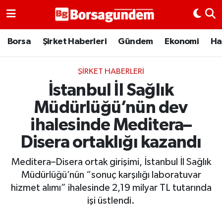
Borsa
Borsa
Şirket Haberleri
Gündem
Ekonomi
Ha
Ekonomi
ŞIRKET HABERLERI
İstanbul İl Sağlık
Emtia
Müdürlüğü’nün dev
Galeri
ihalesinde Meditera–
Disera ortaklığı kazandı
Gündem
Meditera–Disera ortak girişimi, İstanbul İl Sağlık
Bitcoin
Müdürlüğü’nün “sonuç karşılığı laboratuvar
hizmet alımı” ihalesinde 2,19 milyar TL tutarında
Şirket Haberleri
işi üstlendi.
Borsa Gundem