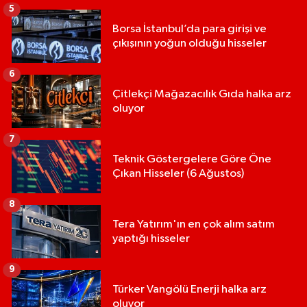
5
Borsa İstanbul’da para girişi ve
çıkışının yoğun olduğu hisseler
6
Çitlekçi Mağazacılık Gıda halka arz
oluyor
7
Teknik Göstergelere Göre Öne
Çıkan Hisseler (6 Ağustos)
8
Tera Yatırım'ın en çok alım satım
yaptığı hisseler
9
Türker Vangölü Enerji halka arz
oluyor