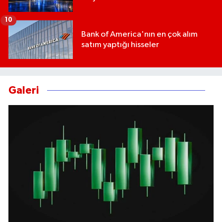
10
Bank of America'nın en çok alım
satım yaptığı hisseler
Galeri