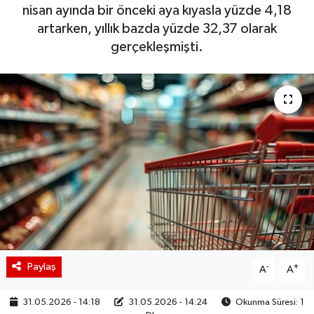
nisan ayında bir önceki aya kıyasla yüzde 4,18
BIST 100 Isı Haritası
artarken, yıllık bazda yüzde 32,37 olarak
gerçekleşmişti.
Coin Isı Haritası
Ekonomik Takvim
Kiripto Para Piyasası
Gizlilik Sözleşmesi
Hakkımızda
İletişim
Paylaş
-
+
A
A
31.05.2026 - 14:18
31.05.2026 - 14:24
Okunma Süresi: 1