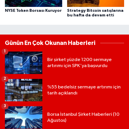
NYSE Token Borsası Kuruyor
Strategy Bitcoin satışlarına
bu hafta da devam etti
Günün En Çok Okunan Haberleri
1
Bir şirket yüzde 1200 sermaye
artırımı için SPK'ya başvurdu
2
%55 bedelsiz sermaye artırımı için
tarih açıklandı
3
Borsa İstanbul Şirket Haberleri (10
Ağustos)