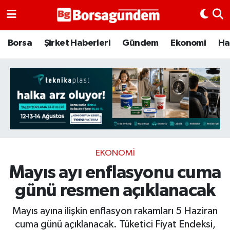
Borsa
Borsa
Şirket Haberleri
Gündem
Ekonomi
Ha
Ekonomi
Emtia
Galeri
Gündem
EKONOMI
Mayıs ayı enflasyonu cuma
Bitcoin
günü resmen açıklanacak
Şirket Haberleri
Mayıs ayına ilişkin enflasyon rakamları 5 Haziran
Borsa Gundem
cuma günü açıklanacak. Tüketici Fiyat Endeksi,