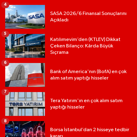
4
SASA 2026/6 Finansal Sonuçlarını
Açıkladı
5
Katılımevim’den (KTLEV) Dikkat
Çeken Bilanço: Kârda Büyük
Sıçrama
6
Bank of America'nın (BofA) en çok
alım satım yaptığı hisseler
7
Tera Yatırım'ın en çok alım satım
yaptığı hisseler
8
Borsa İstanbul’dan 2 hisseye tedbir
kararı