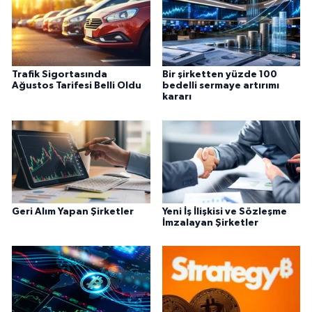
Trafik Sigortasında
Bir şirketten yüzde 100
Ağustos Tarifesi Belli Oldu
bedelli sermaye artırımı
kararı
Geri Alım Yapan Şirketler
Yeni İş İlişkisi ve Sözleşme
İmzalayan Şirketler