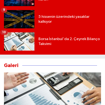
9
5 hissenin üzerindeki yasaklar
kalkıyor
10
Borsa İstanbul'da 2. Çeyrek Bilanço
Takvimi
Galeri