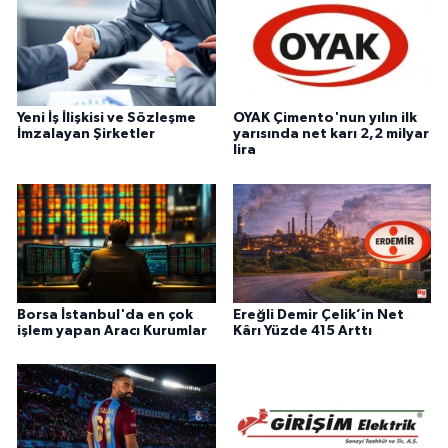
Yeni İş İlişkisi ve Sözleşme
OYAK Çimento'nun yılın ilk
İmzalayan Şirketler
yarısında net karı 2,2 milyar
lira
Borsa İstanbul'da en çok
Ereğli Demir Çelik’in Net
işlem yapan Aracı Kurumlar
Kârı Yüzde 415 Arttı