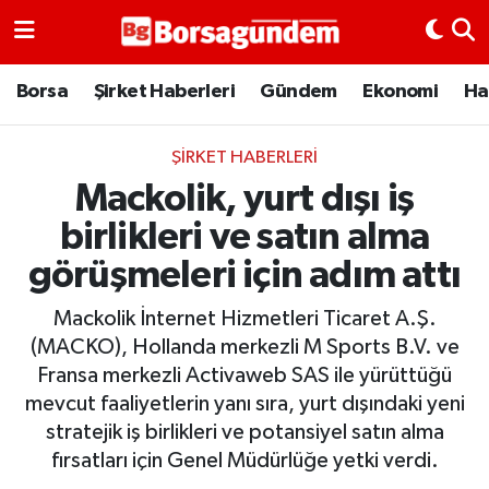
Borsa
Borsa
Şirket Haberleri
Gündem
Ekonomi
Ha
Ekonomi
ŞIRKET HABERLERI
Mackolik, yurt dışı iş
Emtia
birlikleri ve satın alma
Galeri
görüşmeleri için adım attı
Gündem
Mackolik İnternet Hizmetleri Ticaret A.Ş.
(MACKO), Hollanda merkezli M Sports B.V. ve
Bitcoin
Fransa merkezli Activaweb SAS ile yürüttüğü
mevcut faaliyetlerin yanı sıra, yurt dışındaki yeni
Şirket Haberleri
stratejik iş birlikleri ve potansiyel satın alma
fırsatları için Genel Müdürlüğe yetki verdi.
Borsa Gundem