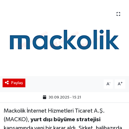
BIST 100 Isı Haritası
Coin Isı Haritası
Ekonomik Takvim
Kiripto Para Piyasası
Gizlilik Sözleşmesi
Paylaş
-
+
Hakkımızda
A
A
30.09.2025 - 15:21
İletişim
Mackolik İnternet Hizmetleri Ticaret A.Ş.
(MACKO),
yurt dışı büyüme stratejisi
kapsamında yeni bir karar aldı. Şirket, halihazırda