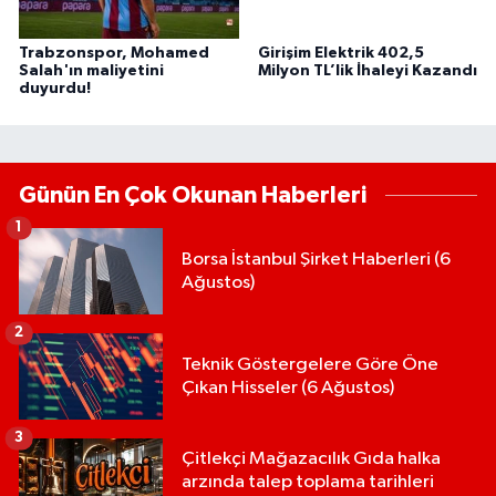
Trabzonspor, Mohamed
Girişim Elektrik 402,5
Salah'ın maliyetini
Milyon TL’lik İhaleyi Kazandı
duyurdu!
Günün En Çok Okunan Haberleri
1
Borsa İstanbul Şirket Haberleri (6
Ağustos)
2
Teknik Göstergelere Göre Öne
Çıkan Hisseler (6 Ağustos)
3
Çitlekçi Mağazacılık Gıda halka
arzında talep toplama tarihleri