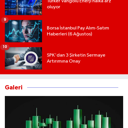
Türker Vangölü Enerji halka arz
oluyor
9
Borsa İstanbul Pay Alım-Satım
Haberleri (6 Ağustos)
10
SPK'dan 3 Şirketin Sermaye
Artırımına Onay
Galeri