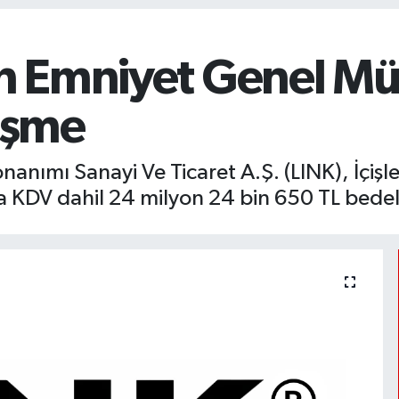
an Emniyet Genel Mü
leşme
Donanımı Sanayi Ve Ticaret A.Ş. (LINK), İç
 KDV dahil 24 milyon 24 bin 650 TL bedell