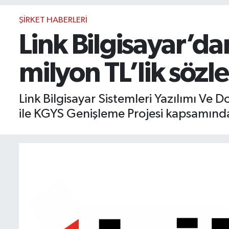
BIST 100 Isı Haritası
ŞIRKET HABERLERI
Link Bilgisayar’d
Coin Isı Haritası
milyon TL’lik söz
Ekonomik Takvim
Kiripto Para Piyasası
Link Bilgisayar Sistemleri Yazılımı Ve 
ile KGYS Genişleme Projesi kapsamında
Gizlilik Sözleşmesi
Hakkımızda
İletişim