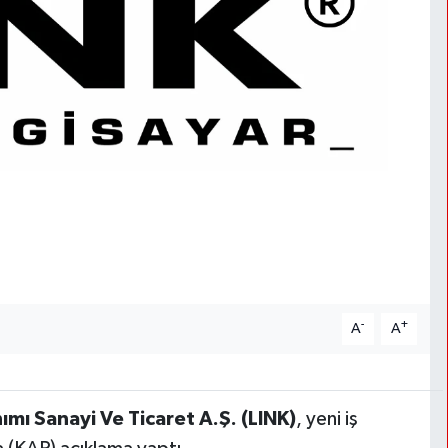
-
+
A
A
ımı Sanayi Ve Ticaret A.Ş. (LINK)
, yeni iş