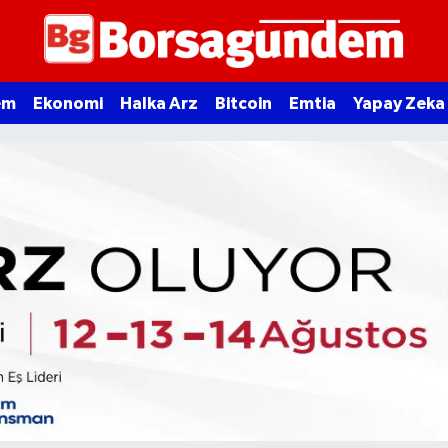
em
Ekonomi
Halka Arz
Bitcoin
Emtia
Yapay Zeka