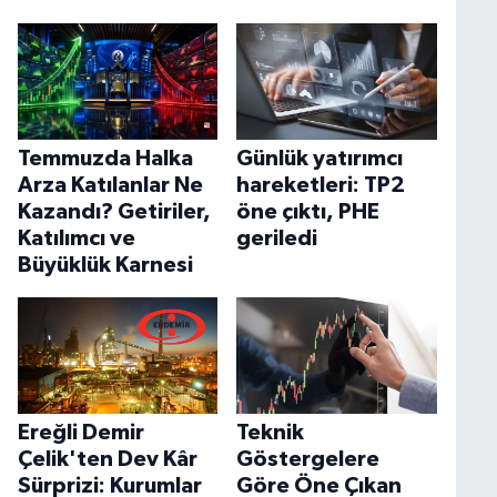
Temmuzda Halka
Günlük yatırımcı
Arza Katılanlar Ne
hareketleri: TP2
Kazandı? Getiriler,
öne çıktı, PHE
Katılımcı ve
geriledi
Büyüklük Karnesi
Ereğli Demir
Teknik
Çelik'ten Dev Kâr
Göstergelere
Sürprizi: Kurumlar
Göre Öne Çıkan