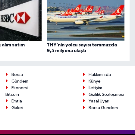
 alım satım
THY’nin yolcu sayısı temmuzda
9,5 milyona ulaştı
Borsa
Hakkımızda
Gündem
Künye
Ekonomi
İletişim
Bitcoin
Gizlilik Sözleşmesi
Emtia
Yasal Uyarı
Galeri
Borsa Gundem