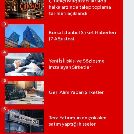
Çitlekçi Mağazacılık Gıda
halka arzında talep toplama
tarihleri açıklandı
3
Borsa İstanbul Şirket Haberleri
(7 Ağustos)
4
Yeni İş İlişkisi ve Sözleşme
İmzalayan Şirketler
5
Geri Alım Yapan Şirketler
6
Tera Yatırım'ın en çok alım
satım yaptığı hisseler