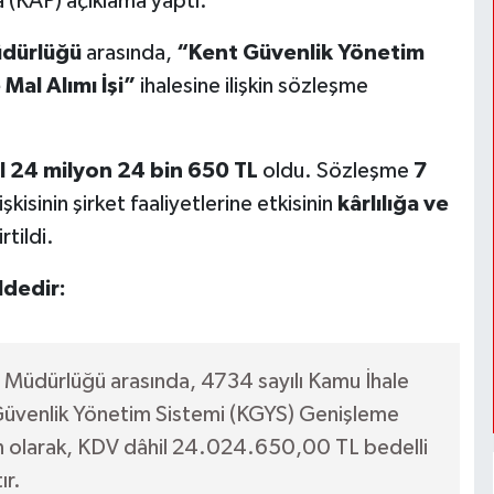
a (KAP) açıklama yaptı.
üdürlüğü
arasında,
“Kent Güvenlik Yönetim
al Alımı İşi”
ihalesine ilişkin sözleşme
l 24 milyon 24 bin 650 TL
oldu. Sözleşme
7
işkisinin şirket faaliyetlerine etkisinin
kârlılığa ve
rtildi.
ldedir:
el Müdürlüğü arasında, 4734 sayılı Kamu İhale
Güvenlik Yönetim Sistemi (KGYS) Genişleme
şkin olarak, KDV dâhil 24.024.650,00 TL bedelli
ır.