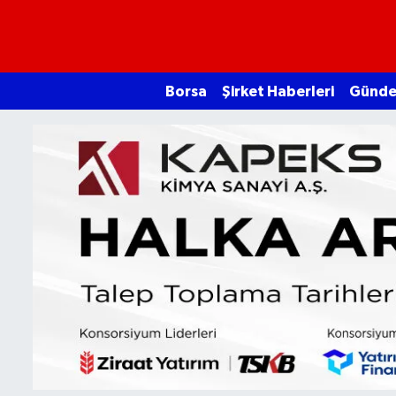
Borsa
Borsa
Şirket Haberleri
Günd
Ekonomi
Emtia
Galeri
Gündem
Bitcoin
Şirket Haberleri
Borsa Gundem