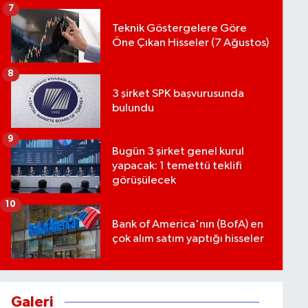
7
Teknik Göstergelere Göre
Öne Çıkan Hisseler (7 Ağustos)
8
3 şirket SPK başvurusunda
bulundu
9
Bugün 3 şirket genel kurul
yapacak: 1 temettü teklifi
görüşülecek
10
Bank of America'nın (BofA) en
çok alım satım yaptığı hisseler
Galeri