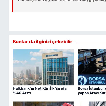
Bunlar da ilginizi çekebilir
Halkbank’ın Net Kârı İlk Yarıda
Borsa İstanbul'
%40 Arttı
yapan Aracı Ku