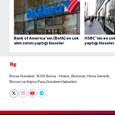
Bank of America'nın (BofA) en çok
HSBC'nin en çok
alım satım yaptığı hisseler
yaptığı hisseler
Borsa Gundem: %100 Borsa - Finans, Ekonomi, Hisse Senedi,
Bitcoin ve Kripto Para Gündem Haberleri