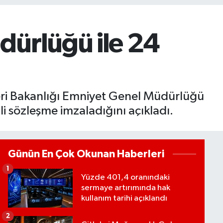
dürlüğü ile 24
işleri Bakanlığı Emniyet Genel Müdürlüğü
i sözleşme imzaladığını açıkladı.
Günün En Çok Okunan Haberleri
1
Yüzde 401,4 oranındaki
sermaye artırımında hak
kullanım tarihi açıklandı
2