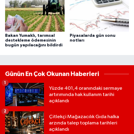
Bakan Yumaklı, tarımsal
Piyasalarda gün sonu
destekleme ödemesinin
notları
bugün yapılacağını bildirdi
Günün En Çok Okunan Haberleri
1
Yüzde 401,4 oranındaki sermaye
artırımında hak kullanım tarihi
açıklandı
2
Çitlekçi Mağazacılık Gıda halka
arzında talep toplama tarihleri
açıklandı