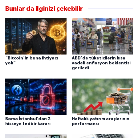
Bunlar da ilginizi çekebilir
“Bitcoin’in buna ihtiyacı
ABD'de tüketicilerin kısa
yok”
vadeli enflasyon beklentisi
geriledi
Borsa İstanbul’dan 2
Haftalık yatırım araçlarının
hisseye tedbir kararı
performansı