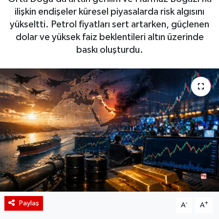
ilişkin endişeler küresel piyasalarda risk algısını
BIST 100 Isı Haritası
yükseltti. Petrol fiyatları sert artarken, güçlenen
dolar ve yüksek faiz beklentileri altın üzerinde
Coin Isı Haritası
baskı oluşturdu.
Ekonomik Takvim
Kiripto Para Piyasası
Gizlilik Sözleşmesi
Hakkımızda
İletişim
Paylaş
-
+
A
A