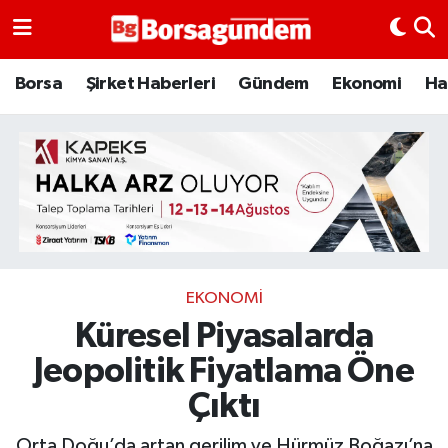
Borsa
Borsa
Şirket Haberleri
Gündem
Ekonomi
Ha
Ekonomi
Emtia
Galeri
Gündem
EKONOMI
Küresel Piyasalarda
Bitcoin
Jeopolitik Fiyatlama Öne
Şirket Haberleri
Çıktı
Borsa Gundem
Orta Doğu’da artan gerilim ve Hürmüz Boğazı’na