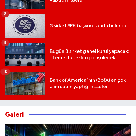
yaptığı hisseler
8
3 şirket SPK başvurusunda bulundu
9
Bugün 3 şirket genel kurul yapacak:
1 temettü teklifi görüşülecek
10
Bank of America'nın (BofA) en çok
alım satım yaptığı hisseler
Galeri