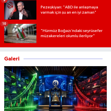
9
Pezeşkiyan: "ABD ile anlaşmaya
varmak için şu an en iyi zaman"
10
"Hürmüz Boğazı’ndaki seyrüsefer
müzakereleri olumlu ilerliyor"
Galeri