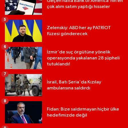
Geçen hafta Bank of America'nın en
çok alım satım yaptığı hisseler
5
Zelenskiy: ABD her ay PATRİOT
füzesi gönderecek
6
İzmir'de suç örgütüne yönelik
operasyonda yakalanan 28 şüpheli
tutuklandı!
7
İsrail, Batı Şeria'da Kızılay
ambulansına saldırdı
8
Fidan: Bize saldırmayan hiçbir ülke
hedefimizde değil