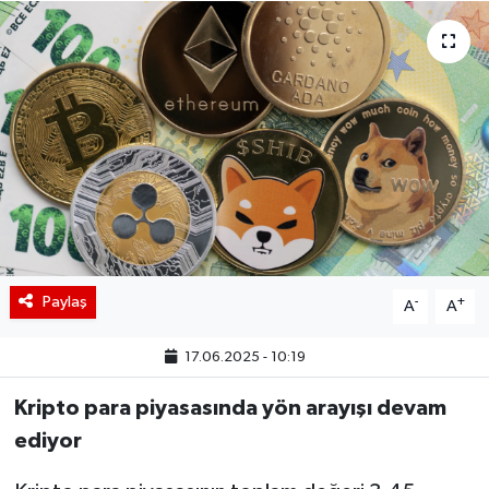
BIST 100 Isı Haritası
Coin Isı Haritası
Ekonomik Takvim
Kiripto Para Piyasası
Gizlilik Sözleşmesi
Paylaş
-
+
A
A
Hakkımızda
17.06.2025 - 10:19
İletişim
Kripto para piyasasında yön arayışı devam
ediyor