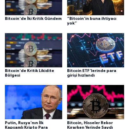
Bitcoin'de İki Kritik Gündem
“Bitcoin’in buna ihtiyacı
yok”
Bitcoin'de Kritik Likidite
Bitcoin ETF'lerinde para
Bölgesi
girişi hızlandı
Putin, Rusya'nın İlk
Bitcoin, Hisseler Rekor
Kapsamlı Kripto Para
Kırarken Yerinde Saydı