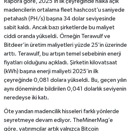
Rapora göre, 2025’in ilk çeyreğinde halka açık
madencilerin ortalama fleet hashcost’u saniyede
petahash (PH/s) başına 34 dolar seviyesinde
sabit kaldı. Ancak bazı şirketlerde bu maliyet
ciddi oranda yükseldi. Örneğin Terawulf ve
Bitdeer’in üretim maliyetleri yüzde 25’in üzerinde
arttı. Terawulf, bu artışın temel sebebinin enerji
fiyatları olduğunu açıkladı. Şirketin kilovatsaat
(kWh) başına enerji maliyeti 2025’in ilk
çeyreğinde 0,081 dolara yükseldi. Bu, geçen yılın
aynı döneminde bildirilen 0,041 dolarlık seviyenin
neredeyse iki katı.
Öte yandan madencilik hisseleri farklı yönlerde
seyretmeye devam ediyor. TheMinerMag’e
göre, yatırımcılar artık yalnızca Bitcoin