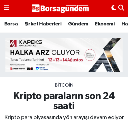
Borsa
Borsa
Şirket Haberleri
Gündem
Ekonomi
Ha
Ekonomi
Emtia
Galeri
Gündem
BITCOIN
Kripto paraların son 24
Bitcoin
saati
Şirket Haberleri
Kripto para piyasasında yön arayışı devam ediyor
Borsa Gundem