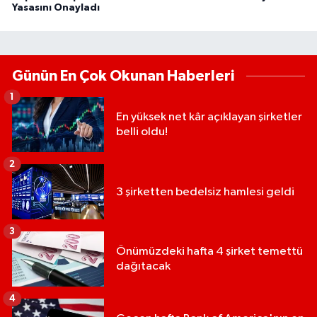
Yasasını Onayladı
Günün En Çok Okunan Haberleri
1
En yüksek net kâr açıklayan şirketler
belli oldu!
2
3 şirketten bedelsiz hamlesi geldi
3
Önümüzdeki hafta 4 şirket temettü
dağıtacak
4