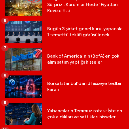
Sürprizi: Kurumlar Hedef Fiyatları
Revize Etti
6
Bugün 3 şirket genel kurul yapacak:
1 temettü teklifi görüşülecek
7
Bank of America'nın (BofA) en çok
alım satım yaptığı hisseler
8
Borsa İstanbul’dan 3 hisseye tedbir
kararı
9
Yabancıların Temmuz rotası: İşte en
çok aldıkları ve sattıkları hisseler