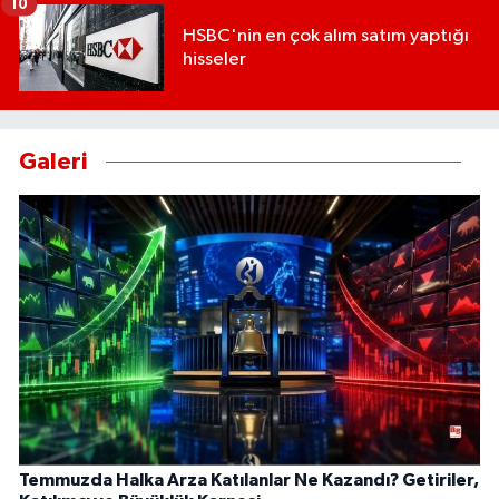
10
HSBC'nin en çok alım satım yaptığı
hisseler
Galeri
Temmuzda Halka Arza Katılanlar Ne Kazandı? Getiriler,