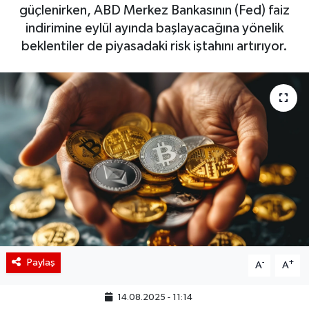
güçlenirken, ABD Merkez Bankasının (Fed) faiz
BIST 100 Isı Haritası
indirimine eylül ayında başlayacağına yönelik
beklentiler de piyasadaki risk iştahını artırıyor.
Coin Isı Haritası
Ekonomik Takvim
Kiripto Para Piyasası
Gizlilik Sözleşmesi
Hakkımızda
İletişim
Paylaş
-
+
A
A
14.08.2025 - 11:14