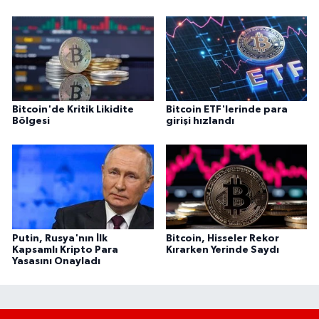
Bitcoin'de Kritik Likidite
Bitcoin ETF'lerinde para
Bölgesi
girişi hızlandı
Putin, Rusya'nın İlk
Bitcoin, Hisseler Rekor
Kapsamlı Kripto Para
Kırarken Yerinde Saydı
Yasasını Onayladı