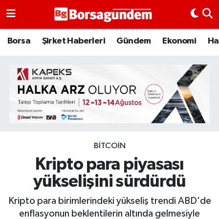
Borsa
Borsa
Şirket Haberleri
Gündem
Ekonomi
Ha
Ekonomi
Emtia
Galeri
Gündem
BITCOIN
Kripto para piyasası
Bitcoin
yükselişini sürdürdü
Şirket Haberleri
Kripto para birimlerindeki yükseliş trendi ABD'de
Borsa Gundem
enflasyonun beklentilerin altında gelmesiyle