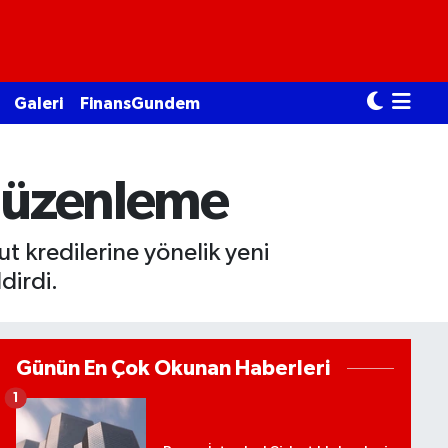
Galeri
FinansGundem
 düzenleme
 kredilerine yönelik yeni
dirdi.
Günün En Çok Okunan Haberleri
1