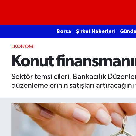
Borsa
Borsa
Şirket Haberleri
Günd
Ekonomi
EKONOMI
Emtia
Konut finansmanın
Galeri
Sektör temsilcileri, Bankacılık Düzen
düzenlemelerinin satışları artıracağını 
Gündem
Bitcoin
Şirket Haberleri
Borsa Gundem