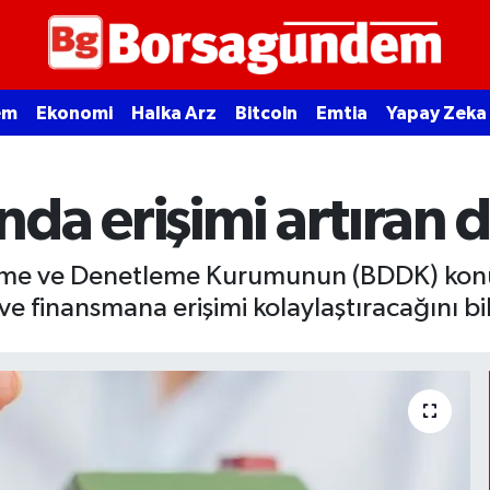
em
Ekonomi
Halka Arz
Bitcoin
Emtia
Yapay Zeka
da erişimi artıran
leme ve Denetleme Kurumunun (BDDK) konut
ve finansmana erişimi kolaylaştıracağını bil