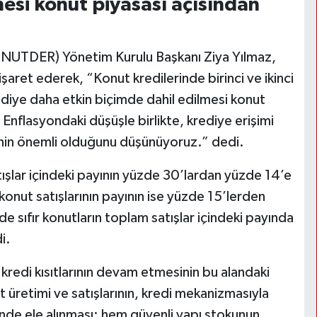
lmesi konut piyasası açısından
 (KONUTDER) Yönetim Kurulu Başkanı Ziya Yılmaz,
a işaret ederek, “Konut kredilerinde birinci ve ikinci
 krediye daha etkin biçimde dahil edilmesi konut
 Enflasyondaki düşüşle birlikte, krediye erişimi
sinin önemli olduğunu düşünüyoruz.” dedi.
atışlar içindeki payının yüzde 30’lardan yüzde 14’e
el konut satışlarının payının ise yüzde 15’lerden
 sıfır konutların toplam satışlar içindeki payında
i.
 kredi kısıtlarının devam etmesinin bu alandaki
ut üretimi ve satışlarının, kredi mekanizmasıyla
çinde ele alınması; hem güvenli yapı stokunun