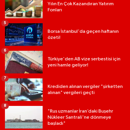
Yılın En Çok Kazandıran Yatırım
Fonları
5
Borsa İstanbul'da geçen haftanın
özeti!
6
Türkiye'den AB vize serbestisi için
yeni hamle geliyor!
7
Krediden alınan vergiler "şirketten
alınan" vergileri geçti
8
"Rus uzmanlar İran’daki Buşehr
Nükleer Santrali'ne dönmeye
başladı"