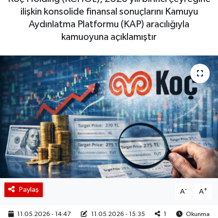
ilişkin konsolide finansal sonuçlarını Kamuyu
BIST 100 Isı Haritası
Aydınlatma Platformu (KAP) aracılığıyla
kamuoyuna açıklamıştır
Coin Isı Haritası
Ekonomik Takvim
Kiripto Para Piyasası
Gizlilik Sözleşmesi
Hakkımızda
İletişim
Paylaş
-
+
A
A
11.05.2026 - 14:47
11.05.2026 - 15:35
1
Okunma