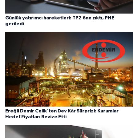
Günlük yatırımcı hareketleri: TP2 öne çıktı, PHE
geriledi
Ereğli Demir Çelik'ten Dev Kâr Sürprizi: Kurumlar
Hedef Fiyatları Revize Etti