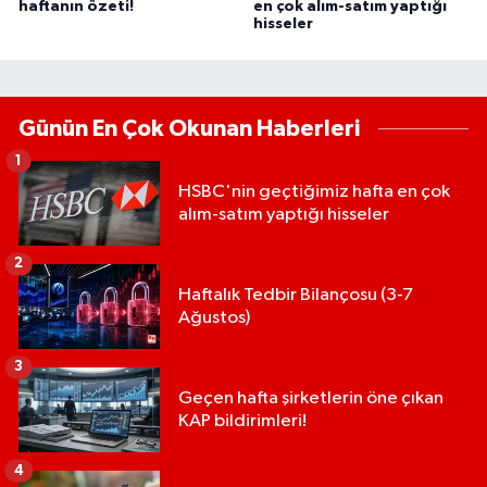
haftanın özeti!
en çok alım-satım yaptığı
hisseler
Günün En Çok Okunan Haberleri
1
HSBC'nin geçtiğimiz hafta en çok
alım-satım yaptığı hisseler
2
Haftalık Tedbir Bilançosu (3-7
Ağustos)
3
Geçen hafta şirketlerin öne çıkan
KAP bildirimleri!
4