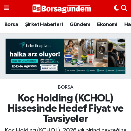
Borsa
Borsa
Şirket Haberleri
Gündem
Ekonomi
Ha
Ekonomi
Emtia
Galeri
Gündem
BORSA
Koç Holding (KCHOL)
Bitcoin
Hissesinde Hedef Fiyat ve
Şirket Haberleri
Tavsiyeler
Borsa Gundem
Koç Holding (KCHOL), 2026 yılı birinci çeyreğine