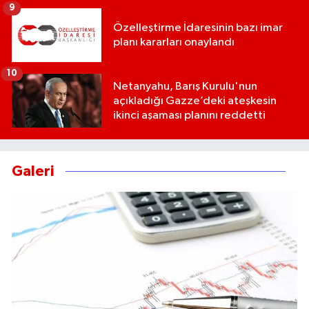
9
Özelleştirme İdaresinin bazı imar
planı kararları onaylandı
10
Netanyahu, Barış Kurulu'nun
açıkladığı Gazze’deki ateşkesin
ikinci aşaması planını reddetti
Galeri