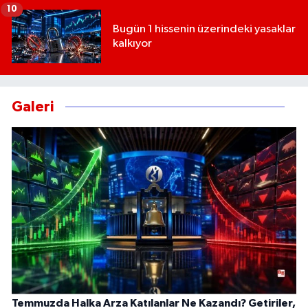
10
Bugün 1 hissenin üzerindeki yasaklar
kalkıyor
Galeri
Temmuzda Halka Arza Katılanlar Ne Kazandı? Getiriler,