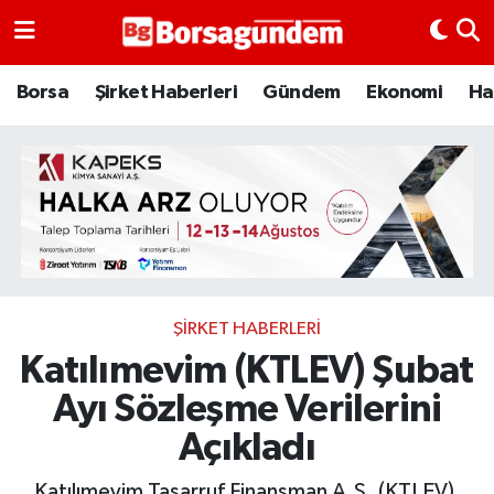
Borsa
Borsa
Şirket Haberleri
Gündem
Ekonomi
Ha
Ekonomi
Emtia
Galeri
Gündem
ŞIRKET HABERLERI
Katılımevim (KTLEV) Şubat
Bitcoin
Ayı Sözleşme Verilerini
Şirket Haberleri
Açıkladı
Borsa Gundem
Katılımevim Tasarruf Finansman A.Ş. (KTLEV),