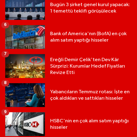
Bugün 3 şirket genel kurul yapacak:
1 temettü teklifi görüşülecek
6
Bank of America'nın (BofA) en çok
alım satım yaptığı hisseler
7
Ereğli Demir Çelik'ten Dev Kâr
Sürprizi: Kurumlar Hedef Fiyatları
Revize Etti
8
Yabancıların Temmuz rotası: İşte en
çok aldıkları ve sattıkları hisseler
9
HSBC'nin en çok alım satım yaptığı
hisseler