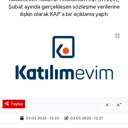
Şubat ayında gerçekleşen sözleşme verilerine
BIST 100 Isı Haritası
ilişkin olarak KAP'a bir açıklama yaptı
Coin Isı Haritası
Ekonomik Takvim
Kiripto Para Piyasası
Gizlilik Sözleşmesi
Hakkımızda
İletişim
Paylaş
-
+
A
A
03.03.2025 - 13:33
02.05.2025 - 12:21