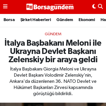
Borsa
Borsa
Şirket Haberleri
Gündem
Ekonomi
Ha
Ekonomi
GÜNDEM
İtalya Başbakanı Meloni ile
Emtia
Ukrayna Devlet Başkanı
Galeri
Zelenskiy bir araya geldi
Gündem
İtalya Başbakanı Giorgia Meloni ve Ukrayna
Devlet Başkanı Volodimir Zelenskiy'nin,
Bitcoin
Ankara'da düzenlenen 36. NATO Devlet ve
Hükümet Başkanları Zirvesi kapsamında
Şirket Haberleri
görüştüğü bildirildi.
Borsa Gundem