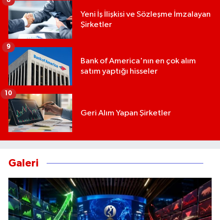
8
Yeni İş İlişkisi ve Sözleşme İmzalayan
Şirketler
9
Bank of America'nın en çok alım
satım yaptığı hisseler
10
Geri Alım Yapan Şirketler
Galeri