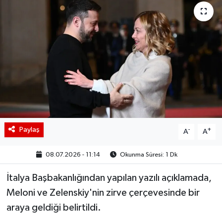
BIST 100 Isı Haritası
Coin Isı Haritası
Ekonomik Takvim
Kiripto Para Piyasası
Gizlilik Sözleşmesi
Paylaş
-
+
A
A
Hakkımızda
08.07.2026 - 11:14
Okunma Süresi: 1 Dk
İletişim
İtalya Başbakanlığından yapılan yazılı açıklamada,
Meloni ve Zelenskiy'nin zirve çerçevesinde bir
araya geldiği belirtildi.