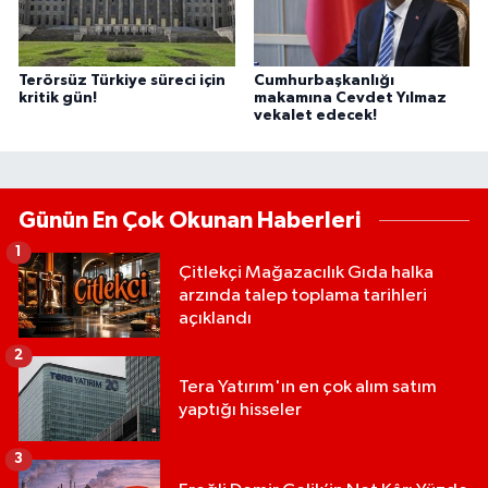
Terörsüz Türkiye süreci için
Cumhurbaşkanlığı
kritik gün!
makamına Cevdet Yılmaz
vekalet edecek!
Günün En Çok Okunan Haberleri
1
Çitlekçi Mağazacılık Gıda halka
arzında talep toplama tarihleri
açıklandı
2
Tera Yatırım'ın en çok alım satım
yaptığı hisseler
3