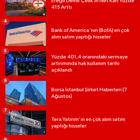
Ereğli Demir Çelik’in Net Kârı Yüzde
415 Arttı
4
Bank of America'nın (BofA) en çok
alım satım yaptığı hisseler
5
Yüzde 401,4 oranındaki sermaye
artırımında hak kullanım tarihi
açıklandı
6
Borsa İstanbul Şirket Haberleri (7
Ağustos)
7
Tera Yatırım'ın en çok alım satım
yaptığı hisseler