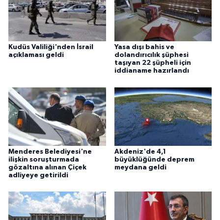
Kudüs Valiliği'nden İsrail
Yasa dışı bahis ve
açıklaması geldi
dolandırıcılık şüphesi
taşıyan 22 şüpheli için
iddianame hazırlandı
Menderes Belediyesi'ne
Akdeniz'de 4,1
ilişkin soruşturmada
büyüklüğünde deprem
gözaltına alınan Çiçek
meydana geldi
adliyeye getirildi