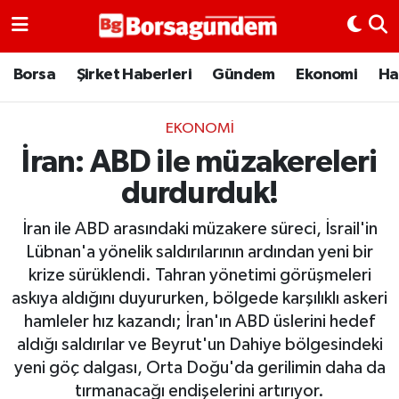
Borsa
Borsa
Şirket Haberleri
Gündem
Ekonomi
Ha
Ekonomi
EKONOMI
İran: ABD ile müzakereleri
Emtia
durdurduk!
Galeri
İran ile ABD arasındaki müzakere süreci, İsrail'in
Gündem
Lübnan'a yönelik saldırılarının ardından yeni bir
krize sürüklendi. Tahran yönetimi görüşmeleri
Bitcoin
askıya aldığını duyururken, bölgede karşılıklı askeri
hamleler hız kazandı; İran'ın ABD üslerini hedef
Şirket Haberleri
aldığı saldırılar ve Beyrut'un Dahiye bölgesindeki
yeni göç dalgası, Orta Doğu'da gerilimin daha da
Borsa Gundem
tırmanacağı endişelerini artırıyor.