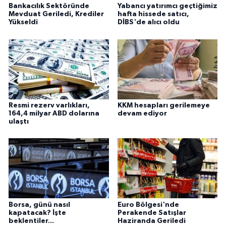
Bankacılık Sektöründe
Yabancı yatırımcı geçtiğimiz
Mevduat Geriledi, Krediler
hafta hissede satıcı,
Yükseldi
DİBS'de alıcı oldu
Resmi rezerv varlıkları,
KKM hesapları gerilemeye
164,4 milyar ABD dolarına
devam ediyor
ulaştı
Borsa, günü nasıl
Euro Bölgesi'nde
kapatacak? İşte
Perakende Satışlar
beklentiler...
Haziranda Geriledi