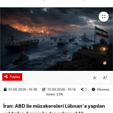
BIST 100 Isı Haritası
Coin Isı Haritası
Ekonomik Takvim
Kiripto Para Piyasası
Gizlilik Sözleşmesi
Hakkımızda
Paylaş
-
+
A
A
İletişim
01.06.2026 - 16:38
15.06.2026 - 10:14
1
Okunma
Süresi: 2 Dk
İran: ABD ile müzakereleri Lübnan'a yapılan