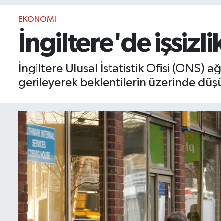
BIST 100 Isı Haritası
EKONOMI
İngiltere'de işsizl
Coin Isı Haritası
İngiltere Ulusal İstatistik Ofisi (ONS) ağ
Ekonomik Takvim
gerileyerek beklentilerin üzerinde düş
Kiripto Para Piyasası
Gizlilik Sözleşmesi
Hakkımızda
İletişim