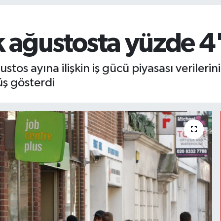
ik ağustosta yüzde 4
ustos ayına ilişkin iş gücü piyasası verilerin
üş gösterdi