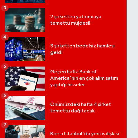
3
2 şirketten yatırımcıya
temettü müjdesi!
4
3 şirketten bedelsiz hamlesi
geldi
5
Geçen hafta Bank of
America'nın en çok alım satım
yaptığı hisseler
6
Önümüzdeki hafta 4 şirket
temettü dağıtacak
7
Borsa İstanbul'da yeni iş ilişkisi