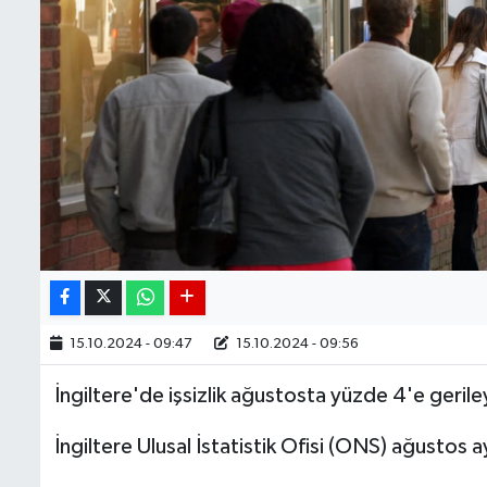
15.10.2024 - 09:47
15.10.2024 - 09:56
İngiltere'de işsizlik ağustosta yüzde 4'e geril
İngiltere Ulusal İstatistik Ofisi (ONS) ağustos ayı