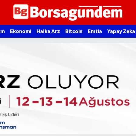
em
Ekonomi
Halka Arz
Bitcoin
Emtia
Yapay Zeka