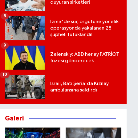
duyuran şirketler!
8
İzmir'de suç örgütüne yönelik
operasyonda yakalanan 28
şüpheli tutuklandı!
9
Zelenskiy: ABD her ay PATRİOT
füzesi gönderecek
10
İsrail, Batı Şeria'da Kızılay
ambulansına saldırdı
Galeri