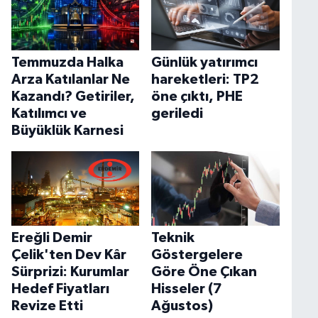
Temmuzda Halka
Günlük yatırımcı
Arza Katılanlar Ne
hareketleri: TP2
Kazandı? Getiriler,
öne çıktı, PHE
Katılımcı ve
geriledi
Büyüklük Karnesi
Ereğli Demir
Teknik
Çelik'ten Dev Kâr
Göstergelere
Sürprizi: Kurumlar
Göre Öne Çıkan
Hedef Fiyatları
Hisseler (7
Revize Etti
Ağustos)