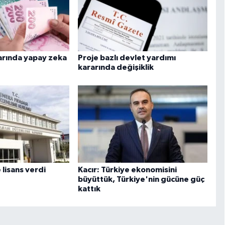
rında yapay zeka
Proje bazlı devlet yardımı
kararında değişiklik
 lisans verdi
Kacır: Türkiye ekonomisini
büyüttük, Türkiye'nin gücüne güç
kattık