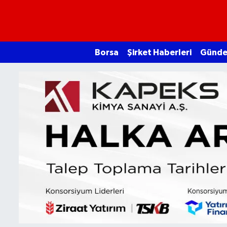
Borsa
Borsa
Şirket Haberleri
Günd
Ekonomi
Emtia
Galeri
Gündem
Bitcoin
Şirket Haberleri
Borsa Gundem