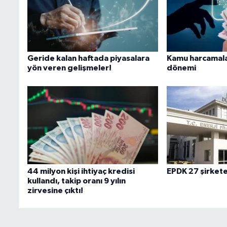
Geride kalan haftada piyasalara
Kamu harcamala
yön veren gelişmeler!
dönemi
44 milyon kişi ihtiyaç kredisi
EPDK 27 şirkete
kullandı, takip oranı 9 yılın
zirvesine çıktı!