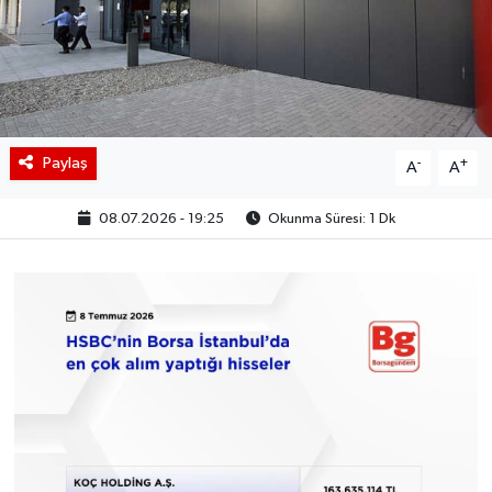
BIST 100 Isı Haritası
Coin Isı Haritası
Ekonomik Takvim
Paylaş
-
+
A
A
Kiripto Para Piyasası
08.07.2026 - 19:25
Okunma Süresi: 1 Dk
Gizlilik Sözleşmesi
Hakkımızda
İletişim