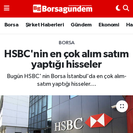
Borsa
Borsa
Şirket Haberleri
Gündem
Ekonomi
Ha
Ekonomi
BORSA
HSBC'nin en çok alım satım
Emtia
yaptığı hisseler
Galeri
Bugün HSBC' nin Borsa İstanbul'da en çok alım-
Gündem
satım yaptığı hisseler...
Bitcoin
Şirket Haberleri
Borsa Gundem