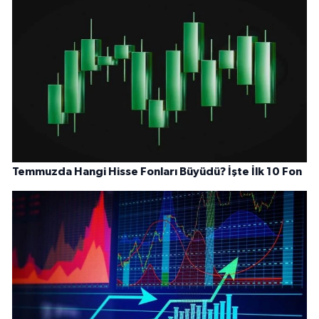
Temmuzda Hangi Hisse Fonları Büyüdü? İşte İlk 10 Fon