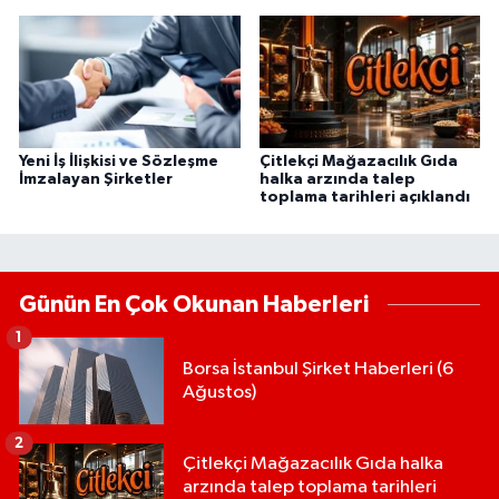
Yeni İş İlişkisi ve Sözleşme
Çitlekçi Mağazacılık Gıda
İmzalayan Şirketler
halka arzında talep
toplama tarihleri açıklandı
Günün En Çok Okunan Haberleri
1
Borsa İstanbul Şirket Haberleri (6
Ağustos)
2
Çitlekçi Mağazacılık Gıda halka
arzında talep toplama tarihleri