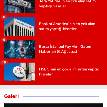
Tera Yatırım'ın en çok alım satım
yaptığı hisseler
8
Bank of America'nın en çok alım
satım yaptığı hisseler
9
Borsa İstanbul Pay Alım-Satım
Haberleri (6 Ağustos)
10
HSBC'nin en çok alım satım yaptığı
hisseler
Galeri