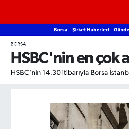
Borsa
Borsa
Şirket Haberleri
Günd
Ekonomi
BORSA
Emtia
HSBC'nin en çok al
Galeri
HSBC'nin 14.30 itibarıyla Borsa İstanbu
Gündem
Bitcoin
Şirket Haberleri
Borsa Gundem