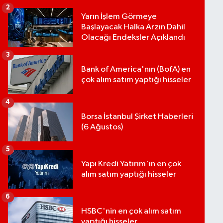
2
Yarın İşlem Görmeye
Başlayacak Halka Arzın Dahil
Olacağı Endeksler Açıklandı
3
Bank of America'nın (BofA) en
çok alım satım yaptığı hisseler
4
Borsa İstanbul Şirket Haberleri
(6 Ağustos)
5
Yapı Kredi Yatırım'ın en çok
alım satım yaptığı hisseler
6
HSBC'nin en çok alım satım
yaptığı hisseler