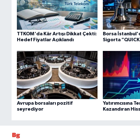
TTKOM'da Kâr Artışı Dikkat Çekti:
Borsa İstanbul'
Hedef Fiyatlar Açıklandı
Sigorta "QUICK" 
Avrupa borsaları pozitif
Yatırımcısına 
seyrediyor
Kazandıran Hiss