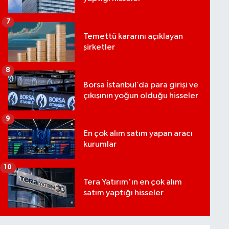
7
Temettü kararını açıklayan
şirketler
8
Borsa İstanbul’da para girişi ve
çıkışının yoğun olduğu hisseler
9
En çok alım satım yapan aracı
kurumlar
10
Tera Yatırım'ın en çok alım
satım yaptığı hisseler