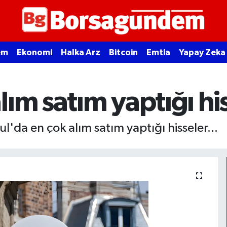
em
Ekonomi
Halka Arz
Bitcoin
Emtia
Yapay Zeka
ım satım yaptığı hi
l'da en çok alım satım yaptığı hisseler...