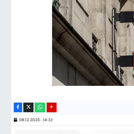
BIST 100 Isı Haritası
Coin Isı Haritası
Ekonomik Takvim
Kiripto Para Piyasası
Gizlilik Sözleşmesi
Hakkımızda
İletişim
08.12.2025 - 14:33