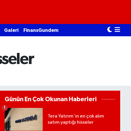
Galeri
FinansGundem
sseler
Günün En Çok Okunan Haberleri
1
Tera Yatırım'ın en çok alım
satım yaptığı hisseler