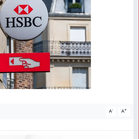
-
+
A
A