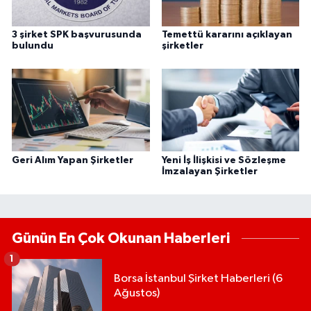
3 şirket SPK başvurusunda
Temettü kararını açıklayan
bulundu
şirketler
Geri Alım Yapan Şirketler
Yeni İş İlişkisi ve Sözleşme
İmzalayan Şirketler
Günün En Çok Okunan Haberleri
1
Borsa İstanbul Şirket Haberleri (6
Ağustos)