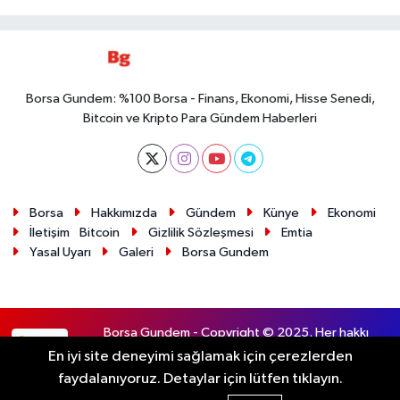
Borsa Gundem: %100 Borsa - Finans, Ekonomi, Hisse Senedi,
Bitcoin ve Kripto Para Gündem Haberleri
Borsa
Hakkımızda
Gündem
Künye
Ekonomi
İletişim
Bitcoin
Gizlilik Sözleşmesi
Emtia
Yasal Uyarı
Galeri
Borsa Gundem
Borsa Gundem - Copyright © 2025. Her hakkı
RSS
saklıdır.
En iyi site deneyimi sağlamak için çerezlerden
faydalanıyoruz. Detaylar için lütfen tıklayın.