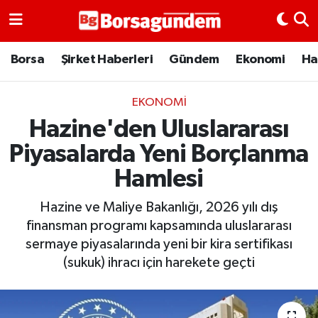
Borsa
Borsa
Şirket Haberleri
Gündem
Ekonomi
Ha
Ekonomi
EKONOMI
Hazine'den Uluslararası
Emtia
Piyasalarda Yeni Borçlanma
Galeri
Hamlesi
Gündem
Hazine ve Maliye Bakanlığı, 2026 yılı dış
finansman programı kapsamında uluslararası
Bitcoin
sermaye piyasalarında yeni bir kira sertifikası
(sukuk) ihracı için harekete geçti
Şirket Haberleri
Borsa Gundem