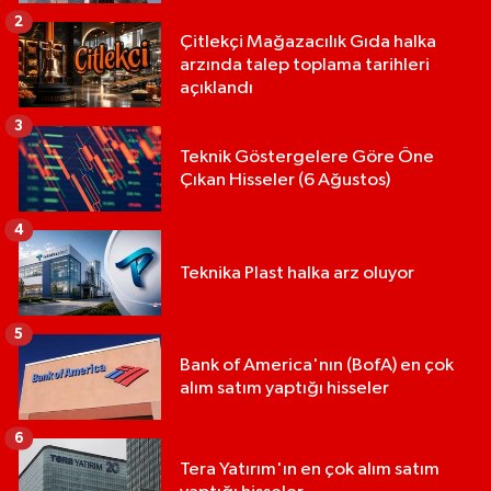
2
Çitlekçi Mağazacılık Gıda halka
arzında talep toplama tarihleri
açıklandı
3
Teknik Göstergelere Göre Öne
Çıkan Hisseler (6 Ağustos)
4
Teknika Plast halka arz oluyor
5
Bank of America'nın (BofA) en çok
alım satım yaptığı hisseler
6
Tera Yatırım'ın en çok alım satım