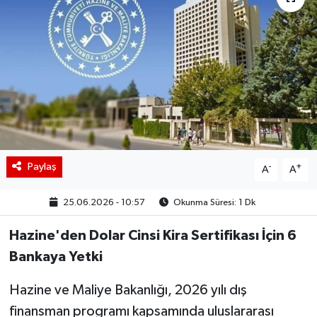
BIST 100 Isı Haritası
Coin Isı Haritası
Ekonomik Takvim
Kiripto Para Piyasası
Paylaş
-
+
Gizlilik Sözleşmesi
A
A
25.06.2026 - 10:57
Okunma Süresi: 1 Dk
Hakkımızda
Hazine'den Dolar Cinsi Kira Sertifikası İçin 6
İletişim
Bankaya Yetki
Hazine ve Maliye Bakanlığı, 2026 yılı dış
finansman programı kapsamında uluslararası