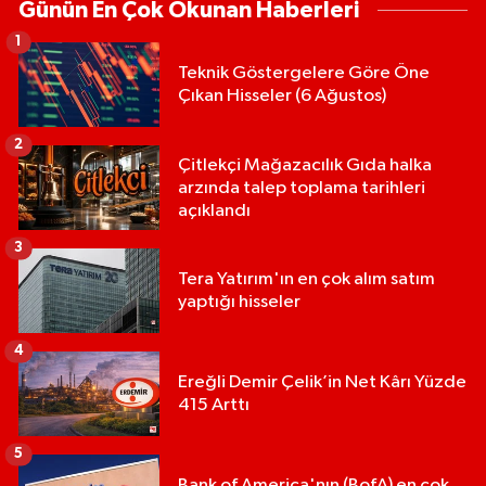
Günün En Çok Okunan Haberleri
1
Teknik Göstergelere Göre Öne
Çıkan Hisseler (6 Ağustos)
2
Çitlekçi Mağazacılık Gıda halka
arzında talep toplama tarihleri
açıklandı
3
Tera Yatırım'ın en çok alım satım
yaptığı hisseler
4
Ereğli Demir Çelik’in Net Kârı Yüzde
415 Arttı
5
Bank of America'nın (BofA) en çok