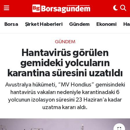
Borsa
Borsa
Şirket Haberleri
Gündem
Ekonomi
Ha
Ekonomi
GÜNDEM
Hantavirüs görülen
Emtia
gemideki yolcuların
Galeri
karantina süresini uzatıldı
Gündem
Avustralya hükümeti, “MV Hondius” gemisindeki
hantavirüs vakaları nedeniyle karantinadaki 6
Bitcoin
yolcunun izolasyon süresini 23 Haziran’a kadar
uzatma kararı aldı.
Şirket Haberleri
Borsa Gundem