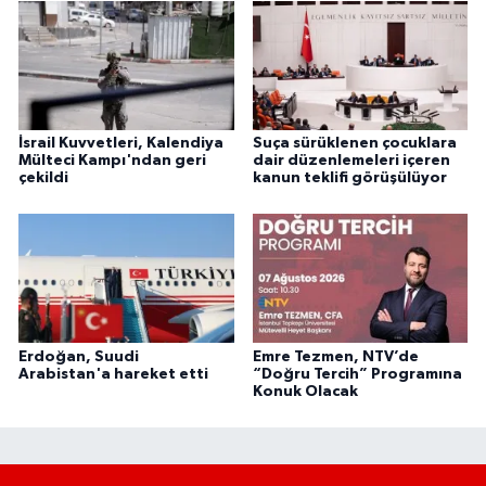
İsrail Kuvvetleri, Kalendiya
Suça sürüklenen çocuklara
Mülteci Kampı'ndan geri
dair düzenlemeleri içeren
çekildi
kanun teklifi görüşülüyor
Erdoğan, Suudi
Emre Tezmen, NTV’de
Arabistan'a hareket etti
“Doğru Tercih” Programına
Konuk Olacak