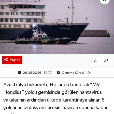
BIST 100 Isı Haritası
Coin Isı Haritası
Ekonomik Takvim
Kiripto Para Piyasası
Paylaş
-
+
Gizlilik Sözleşmesi
A
A
28.05.2026 - 12:17
Okunma Süresi: 1 Dk
Hakkımızda
Avustralya hükümeti, Hollanda bandıralı “MV
İletişim
Hondius” yolcu gemisinde görülen hantavirüs
vakalarının ardından ülkede karantinaya alınan 6
yolcunun izolasyon süresini haziran sonuna kadar