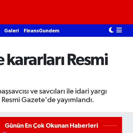
Galeri
FinansGundem
 kararları Resmi
savcısı ve savcıları ile idari yargı
ı, Resmi Gazete'de yayımlandı.
Günün En Çok Okunan Haberleri