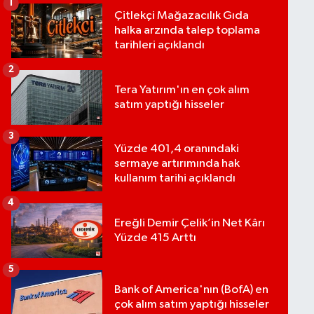
1
Çitlekçi Mağazacılık Gıda
halka arzında talep toplama
tarihleri açıklandı
2
Tera Yatırım'ın en çok alım
satım yaptığı hisseler
3
Yüzde 401,4 oranındaki
sermaye artırımında hak
kullanım tarihi açıklandı
4
Ereğli Demir Çelik’in Net Kârı
Yüzde 415 Arttı
5
Bank of America'nın (BofA) en
çok alım satım yaptığı hisseler