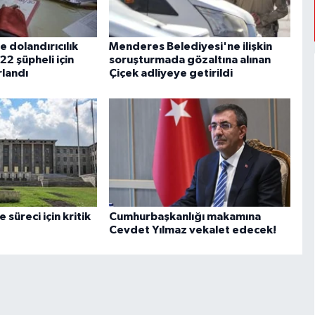
e dolandırıcılık
Menderes Belediyesi'ne ilişkin
22 şüpheli için
soruşturmada gözaltına alınan
rlandı
Çiçek adliyeye getirildi
 süreci için kritik
Cumhurbaşkanlığı makamına
Cevdet Yılmaz vekalet edecek!