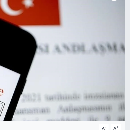
-
+
A
A