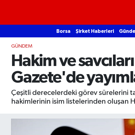
Borsa
Borsa
Şirket Haberleri
Günd
Ekonomi
GÜNDEM
Emtia
Hakim ve savcılar
Galeri
Gazete'de yayıml
Gündem
Çeşitli derecelerdeki görev sürelerini t
Bitcoin
hakimlerinin isim listelerinden oluşan
Şirket Haberleri
Borsa Gundem