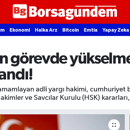
em
Ekonomi
Halka Arz
Bitcoin
Emtia
Yapay Zeka
ın görevde yükselme
andı!
amamlayan adli yargı hakimi, cumhuriyet baş
 Hakimler ve Savcılar Kurulu (HSK) kararlar