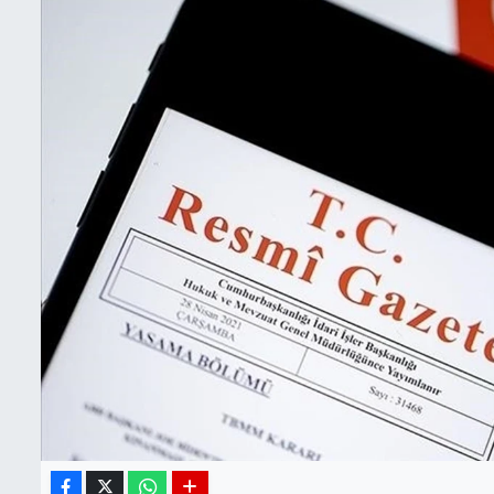
BIST 100 Isı Haritası
Coin Isı Haritası
Ekonomik Takvim
Kiripto Para Piyasası
Gizlilik Sözleşmesi
Hakkımızda
İletişim