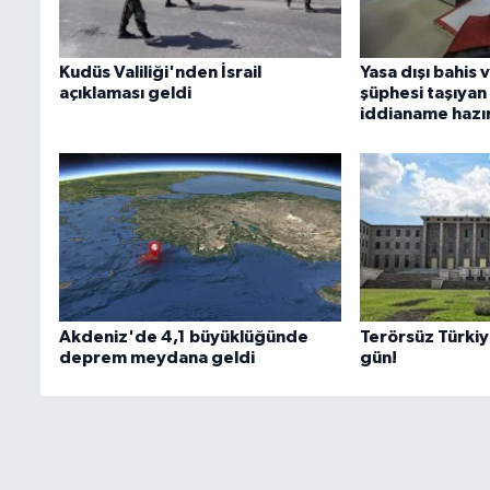
Kudüs Valiliği'nden İsrail
Yasa dışı bahis v
açıklaması geldi
şüphesi taşıyan 
iddianame hazı
Akdeniz'de 4,1 büyüklüğünde
Terörsüz Türkiye
deprem meydana geldi
gün!