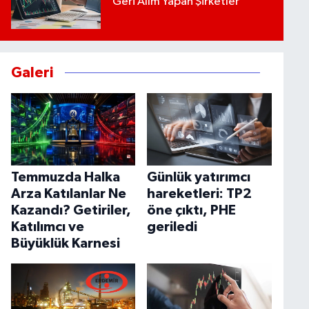
Geri Alım Yapan Şirketler
Galeri
Temmuzda Halka
Günlük yatırımcı
Arza Katılanlar Ne
hareketleri: TP2
Kazandı? Getiriler,
öne çıktı, PHE
Katılımcı ve
geriledi
Büyüklük Karnesi