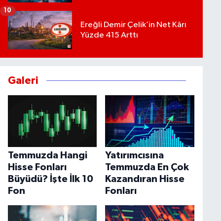
10
Ereğli Demir Çelik’in Net Kârı
Yüzde 415 Arttı
Galeri
Temmuzda Hangi
Yatırımcısına
Hisse Fonları
Temmuzda En Çok
Büyüdü? İşte İlk 10
Kazandıran Hisse
Fon
Fonları