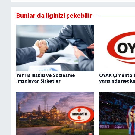
Bunlar da ilginizi çekebilir
Yeni İş İlişkisi ve Sözleşme
OYAK Çimento'nu
İmzalayan Şirketler
yarısında net kar