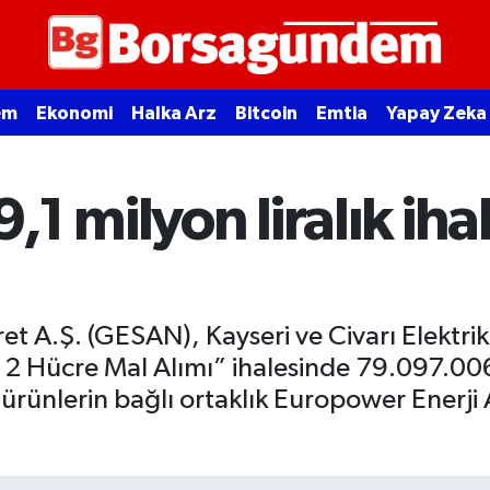
em
Ekonomi
Halka Arz
Bitcoin
Emtia
Yapay Zeka
9,1 milyon liralık ih
ret A.Ş. (GESAN), Kayseri ve Civarı Elektr
p 2 Hücre Mal Alımı” ihalesinde 79.097.00
ürünlerin bağlı ortaklık Europower Enerji