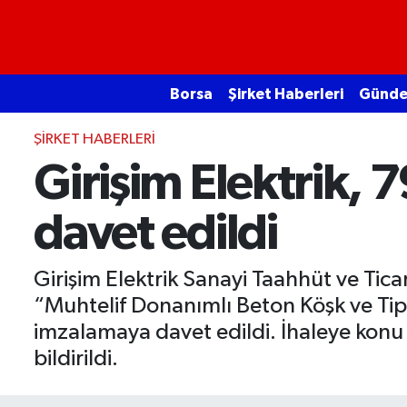
Borsa
Borsa
Şirket Haberleri
Günd
Ekonomi
ŞIRKET HABERLERI
Emtia
Girişim Elektrik, 7
Galeri
davet edildi
Gündem
Girişim Elektrik Sanayi Taahhüt ve Tica
Bitcoin
“Muhtelif Donanımlı Beton Köşk ve Ti
imzalamaya davet edildi. İhaleye konu 
Şirket Haberleri
bildirildi.
Borsa Gundem