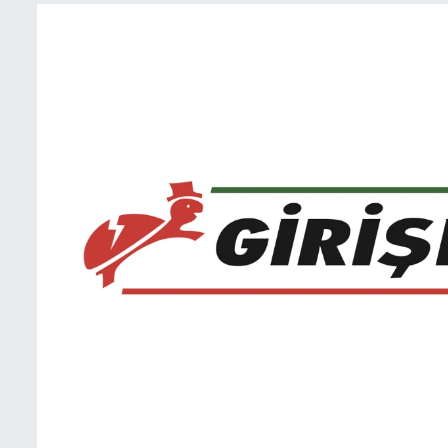
BIST 100 Isı Haritası
Coin Isı Haritası
Ekonomik Takvim
Kiripto Para Piyasası
Gizlilik Sözleşmesi
Hakkımızda
İletişim