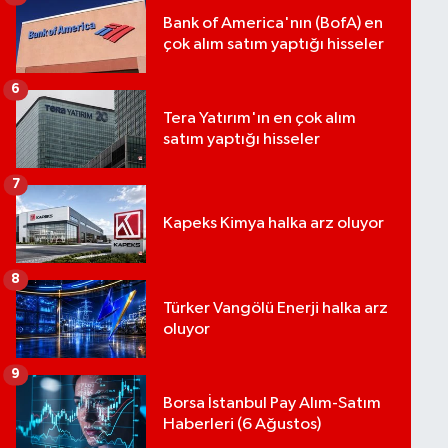
Bank of America'nın (BofA) en
çok alım satım yaptığı hisseler
6
Tera Yatırım'ın en çok alım
satım yaptığı hisseler
7
Kapeks Kimya halka arz oluyor
8
Türker Vangölü Enerji halka arz
oluyor
9
Borsa İstanbul Pay Alım-Satım
Haberleri (6 Ağustos)