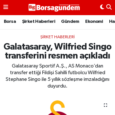
Borsa
Borsa
Şirket Haberleri
Gündem
Ekonomi
Ha
Ekonomi
ŞIRKET HABERLERI
Galatasaray, Wilfried Singo
Emtia
transferini resmen açıkladı
Galeri
Galatasaray Sportif A.Ş., AS Monaco’dan
Gündem
transfer ettiği Fildişi Sahilli futbolcu Wilfried
Stephane Singo ile 5 yıllık sözleşme imzaladığını
Bitcoin
duyurdu.
Şirket Haberleri
Borsa Gundem