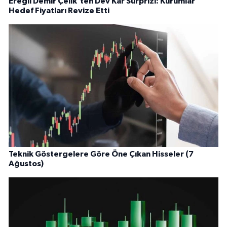
Ereğli Demir Çelik'ten Dev Kâr Sürprizi: Kurumlar
Hedef Fiyatları Revize Etti
Teknik Göstergelere Göre Öne Çıkan Hisseler (7
Ağustos)