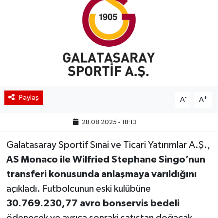
BIST 100 Isı Haritası
Coin Isı Haritası
Ekonomik Takvim
Kiripto Para Piyasası
Paylaş
-
+
A
A
Gizlilik Sözleşmesi
28.08.2025 - 18:13
Hakkımızda
Galatasaray Sportif Sınai ve Ticari Yatırımlar A.Ş.,
AS Monaco ile Wilfried Stephane Singo’nun
İletişim
transferi konusunda anlaşmaya varıldığını
açıkladı. Futbolcunun eski kulübüne
30.769.230,77 avro bonservis bedeli
ödenecek ve ayrıca sonraki satıştan doğacak