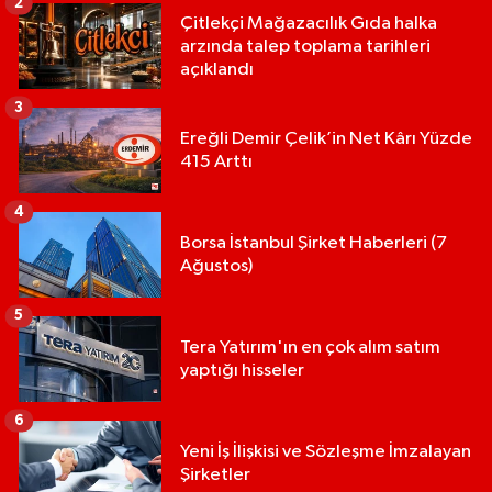
2
Çitlekçi Mağazacılık Gıda halka
arzında talep toplama tarihleri
açıklandı
3
Ereğli Demir Çelik’in Net Kârı Yüzde
415 Arttı
4
Borsa İstanbul Şirket Haberleri (7
Ağustos)
5
Tera Yatırım'ın en çok alım satım
yaptığı hisseler
6
Yeni İş İlişkisi ve Sözleşme İmzalayan
Şirketler