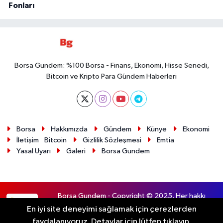
Fonları
Borsa Gundem: %100 Borsa - Finans, Ekonomi, Hisse Senedi,
Bitcoin ve Kripto Para Gündem Haberleri
Borsa
Hakkımızda
Gündem
Künye
Ekonomi
İletişim
Bitcoin
Gizlilik Sözleşmesi
Emtia
Yasal Uyarı
Galeri
Borsa Gundem
Borsa Gundem - Copyright © 2025. Her hakkı
RSS
saklıdır.
En iyi site deneyimi sağlamak için çerezlerden
faydalanıyoruz. Detaylar için lütfen tıklayın.