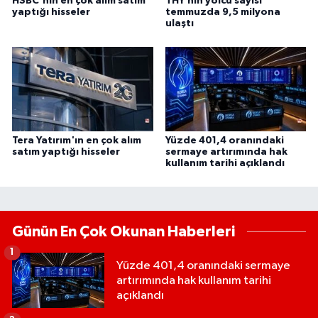
HSBC'nin en çok alım satım
THY’nin yolcu sayısı
yaptığı hisseler
temmuzda 9,5 milyona
ulaştı
Tera Yatırım'ın en çok alım
Yüzde 401,4 oranındaki
satım yaptığı hisseler
sermaye artırımında hak
kullanım tarihi açıklandı
Günün En Çok Okunan Haberleri
1
Yüzde 401,4 oranındaki sermaye
artırımında hak kullanım tarihi
açıklandı