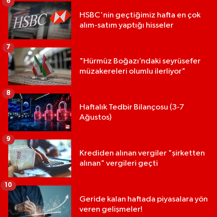
6
HSBC'nin geçtiğimiz hafta en çok
alım-satım yaptığı hisseler
7
"Hürmüz Boğazı’ndaki seyrüsefer
müzakereleri olumlu ilerliyor"
8
Haftalık Tedbir Bilançosu (3-7
Ağustos)
9
Krediden alınan vergiler "şirketten
alınan" vergileri geçti
10
Geride kalan haftada piyasalara yön
veren gelişmeler!