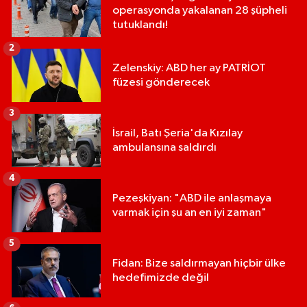
operasyonda yakalanan 28 şüpheli
tutuklandı!
2
Zelenskiy: ABD her ay PATRİOT
füzesi gönderecek
3
İsrail, Batı Şeria'da Kızılay
ambulansına saldırdı
4
Pezeşkiyan: "ABD ile anlaşmaya
varmak için şu an en iyi zaman"
5
Fidan: Bize saldırmayan hiçbir ülke
hedefimizde değil