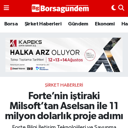
Borsa
Borsa
Şirket Haberleri
Gündem
Ekonomi
Ha
Ekonomi
Emtia
Galeri
Gündem
ŞIRKET HABERLERI
Forte’nin iştiraki
Bitcoin
Milsoft’tan Aselsan ile 11
Şirket Haberleri
milyon dolarlık proje adımı
Borsa Gundem
Forte Bilgi İletişim Teknolojileri ve Savunma