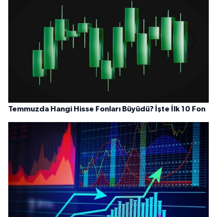
Temmuzda Hangi Hisse Fonları Büyüdü? İşte İlk 10 Fon