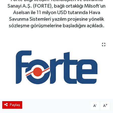
Sanayi A.Ş. (FORTE), bağlı ortaklığı Milsoft’un
BIST 100 Isı Haritası
Aselsan ile 11 milyon USD tutarında Hava
Savunma Sistemleri yazılım projesine yönelik
Coin Isı Haritası
sözleşme görüşmelerine başladığını açıkladı.
Ekonomik Takvim
Kiripto Para Piyasası
Gizlilik Sözleşmesi
Hakkımızda
İletişim
Paylaş
-
+
A
A