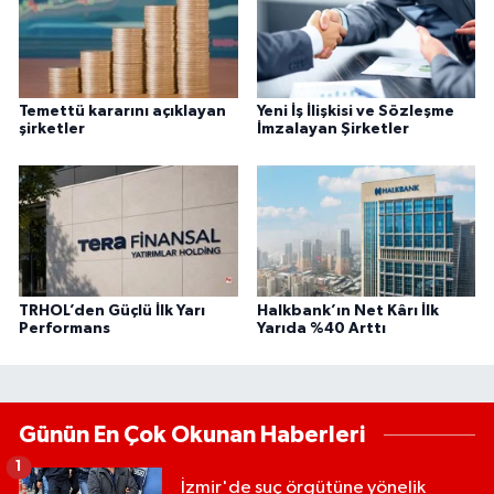
Temettü kararını açıklayan
Yeni İş İlişkisi ve Sözleşme
şirketler
İmzalayan Şirketler
TRHOL’den Güçlü İlk Yarı
Halkbank’ın Net Kârı İlk
Performans
Yarıda %40 Arttı
Günün En Çok Okunan Haberleri
1
İzmir'de suç örgütüne yönelik