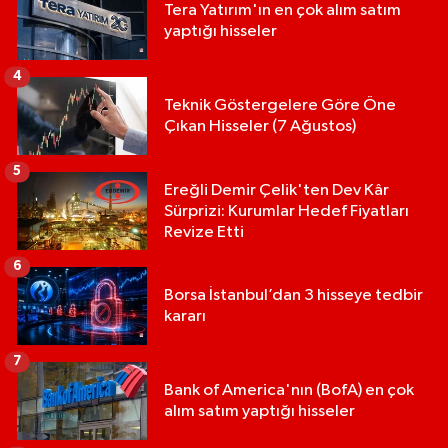
Tera Yatırım'ın en çok alım satım
yaptığı hisseler
4
Teknik Göstergelere Göre Öne
Çıkan Hisseler (7 Ağustos)
5
Ereğli Demir Çelik'ten Dev Kâr
Sürprizi: Kurumlar Hedef Fiyatları
Revize Etti
6
Borsa İstanbul’dan 3 hisseye tedbir
kararı
7
Bank of America'nın (BofA) en çok
alım satım yaptığı hisseler