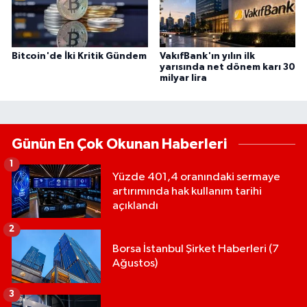
Bitcoin'de İki Kritik Gündem
VakıfBank'ın yılın ilk
yarısında net dönem karı 30
milyar lira
Günün En Çok Okunan Haberleri
1
Yüzde 401,4 oranındaki sermaye
artırımında hak kullanım tarihi
açıklandı
2
Borsa İstanbul Şirket Haberleri (7
Ağustos)
3