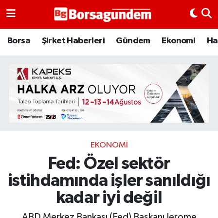
Borsa
Borsa
Şirket Haberleri
Gündem
Ekonomi
Ha
Ekonomi
Emtia
Galeri
Gündem
EKONOMI
Fed: Özel sektör
Bitcoin
istihdamında işler sanıldığı
Şirket Haberleri
kadar iyi değil
Borsa Gundem
ABD Merkez Bankası (Fed) Başkanı Jerome