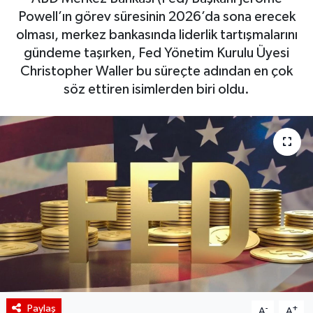
Powell’ın görev süresinin 2026’da sona erecek
BIST 100 Isı Haritası
olması, merkez bankasında liderlik tartışmalarını
gündeme taşırken, Fed Yönetim Kurulu Üyesi
Coin Isı Haritası
Christopher Waller bu süreçte adından en çok
söz ettiren isimlerden biri oldu.
Ekonomik Takvim
Kiripto Para Piyasası
Gizlilik Sözleşmesi
Hakkımızda
İletişim
Paylaş
-
+
A
A