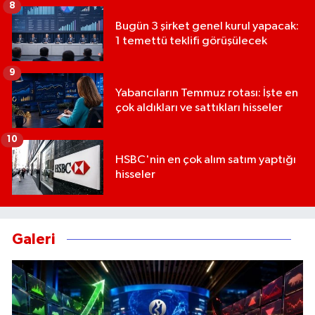
8
Bugün 3 şirket genel kurul yapacak:
1 temettü teklifi görüşülecek
9
Yabancıların Temmuz rotası: İşte en
çok aldıkları ve sattıkları hisseler
10
HSBC'nin en çok alım satım yaptığı
hisseler
Galeri