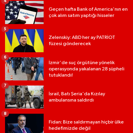
4
Geçen hafta Bank of America'nın en
çok alım satım yaptığı hisseler
5
Zelenskiy: ABD her ay PATRİOT
füzesi gönderecek
6
İzmir'de suç örgütüne yönelik
operasyonda yakalanan 28 şüpheli
tutuklandı!
7
İsrail, Batı Şeria'da Kızılay
ambulansına saldırdı
8
Fidan: Bize saldırmayan hiçbir ülke
hedefimizde değil