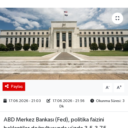
BIST 100 Isı Haritası
Coin Isı Haritası
Ekonomik Takvim
Kiripto Para Piyasası
Gizlilik Sözleşmesi
Hakkımızda
Paylaş
-
+
A
A
İletişim
17.06.2026 - 21:03
17.06.2026 - 21:56
Okunma Süresi: 3
Dk
ABD Merkez Bankası (Fed), politika faizini