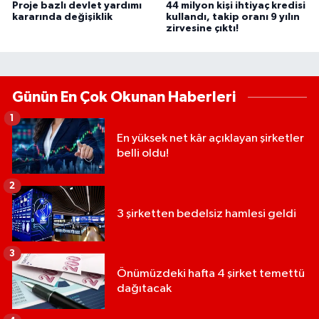
Proje bazlı devlet yardımı
44 milyon kişi ihtiyaç kredisi
kararında değişiklik
kullandı, takip oranı 9 yılın
zirvesine çıktı!
Günün En Çok Okunan Haberleri
1
En yüksek net kâr açıklayan şirketler
belli oldu!
2
3 şirketten bedelsiz hamlesi geldi
3
Önümüzdeki hafta 4 şirket temettü
dağıtacak