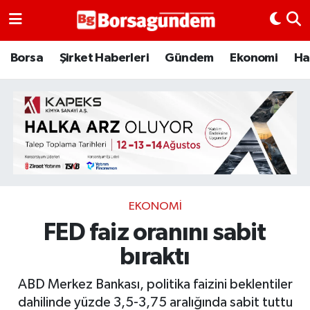
Borsa
Borsa
Şirket Haberleri
Gündem
Ekonomi
Ha
Ekonomi
Emtia
Galeri
Gündem
EKONOMI
FED faiz oranını sabit
Bitcoin
bıraktı
Şirket Haberleri
ABD Merkez Bankası, politika faizini beklentiler
Borsa Gundem
dahilinde yüzde 3,5-3,75 aralığında sabit tuttu