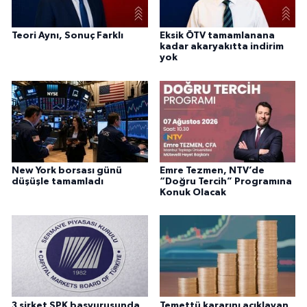
Teori Aynı, Sonuç Farklı
Eksik ÖTV tamamlanana
kadar akaryakıtta indirim
yok
New York borsası günü
Emre Tezmen, NTV’de
düşüşle tamamladı
“Doğru Tercih” Programına
Konuk Olacak
3 şirket SPK başvurusunda
Temettü kararını açıklayan