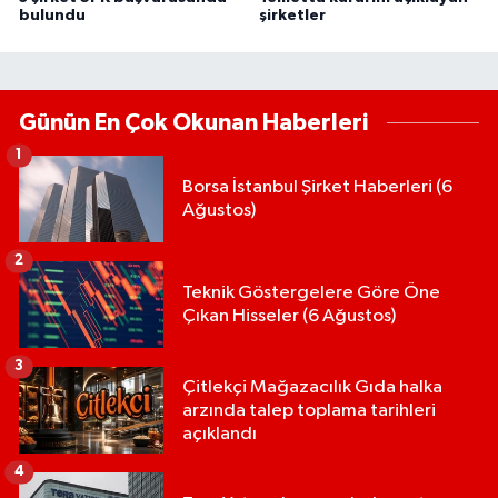
bulundu
şirketler
Günün En Çok Okunan Haberleri
1
Borsa İstanbul Şirket Haberleri (6
Ağustos)
2
Teknik Göstergelere Göre Öne
Çıkan Hisseler (6 Ağustos)
3
Çitlekçi Mağazacılık Gıda halka
arzında talep toplama tarihleri
açıklandı
4