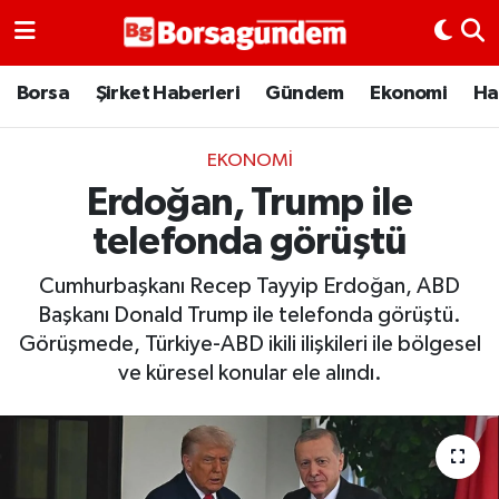
Borsa
Borsa
Şirket Haberleri
Gündem
Ekonomi
Ha
Ekonomi
EKONOMI
Erdoğan, Trump ile
Emtia
telefonda görüştü
Galeri
Cumhurbaşkanı Recep Tayyip Erdoğan, ABD
Gündem
Başkanı Donald Trump ile telefonda görüştü.
Görüşmede, Türkiye-ABD ikili ilişkileri ile bölgesel
Bitcoin
ve küresel konular ele alındı.
Şirket Haberleri
Borsa Gundem