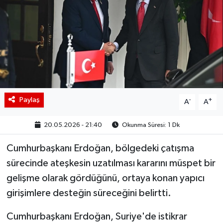
BIST 100 Isı Haritası
Coin Isı Haritası
Ekonomik Takvim
Kiripto Para Piyasası
Paylaş
-
+
A
A
Gizlilik Sözleşmesi
20.05.2026 - 21:40
Okunma Süresi: 1 Dk
Hakkımızda
Cumhurbaşkanı Erdoğan, bölgedeki çatışma
sürecinde ateşkesin uzatılması kararını müspet bir
İletişim
gelişme olarak gördüğünü, ortaya konan yapıcı
girişimlere desteğin süreceğini belirtti.
Cumhurbaşkanı Erdoğan, Suriye'de istikrar