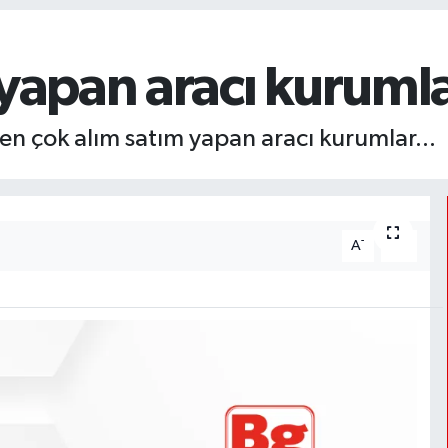
 yapan aracı kuruml
 en çok alım satım yapan aracı kurumlar...
-
+
A
A