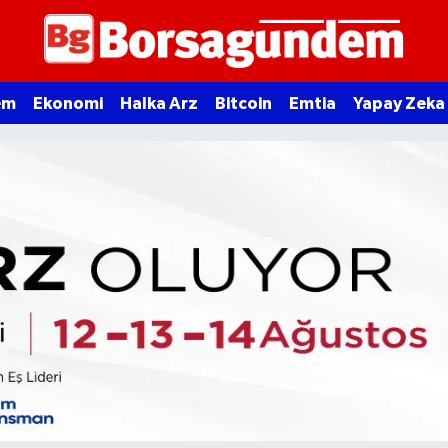
em
Ekonomi
Halka Arz
Bitcoin
Emtia
Yapay Zeka