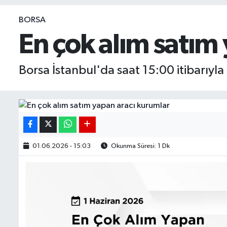
BIST 100 Isı Haritası
BORSA
En çok alım satım
Coin Isı Haritası
Borsa İstanbul'da saat 15:00 itibarıyla
Ekonomik Takvim
Kiripto Para Piyasası
Gizlilik Sözleşmesi
Hakkımızda
01.06.2026 - 15:03
Okunma Süresi: 1 Dk
İletişim