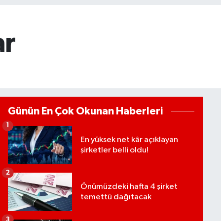
ar
Günün En Çok Okunan Haberleri
1
En yüksek net kâr açıklayan
şirketler belli oldu!
2
Önümüzdeki hafta 4 şirket
temettü dağıtacak
3