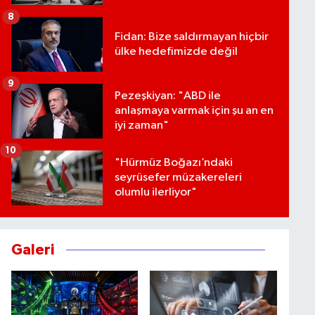
8
Fidan: Bize saldırmayan hiçbir
ülke hedefimizde değil
9
Pezeşkiyan: "ABD ile
anlaşmaya varmak için şu an en
iyi zaman"
10
"Hürmüz Boğazı’ndaki
seyrüsefer müzakereleri
olumlu ilerliyor"
Galeri