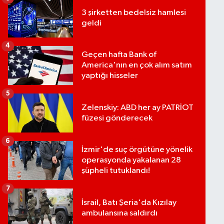
3 şirketten bedelsiz hamlesi
geldi
4
Geçen hafta Bank of
America'nın en çok alım satım
yaptığı hisseler
5
Zelenskiy: ABD her ay PATRİOT
füzesi gönderecek
6
İzmir'de suç örgütüne yönelik
operasyonda yakalanan 28
şüpheli tutuklandı!
7
İsrail, Batı Şeria'da Kızılay
ambulansına saldırdı