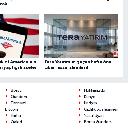
cak
k of America'nın
Tera Yatırım’ın geçen hafta öne
m yaptığı hisseler
çıkan hisse işlemleri!
Borsa
Hakkımızda
Gündem
Künye
Ekonomi
İletişim
Bitcoin
Gizlilik Sözleşmesi
Emtia
Yasal Uyarı
Galeri
Borsa Gundem