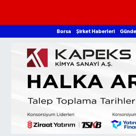
Borsa
Borsa
Şirket Haberleri
Günd
Ekonomi
Emtia
Galeri
Gündem
Bitcoin
Şirket Haberleri
Borsa Gundem