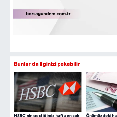
Bunlar da ilginizi çekebilir
HSBC'nin geçtiğimiz hafta en çok
Önümüzdeki haf