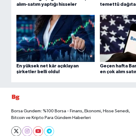
alım-satım yaptığı hisseler
temettü dağıta
En yüksek net kâr açıklayan
Geçen hafta Ban
şirketler belli oldu!
en çok alım satı
Borsa Gundem: %100 Borsa - Finans, Ekonomi, Hisse Senedi,
Bitcoin ve Kripto Para Gündem Haberleri