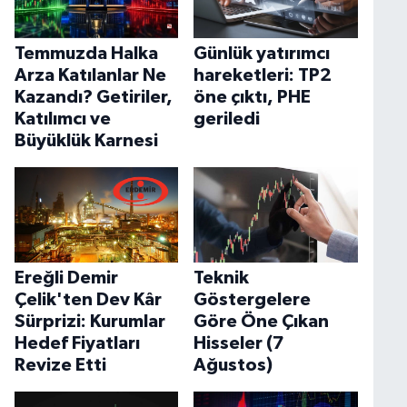
Temmuzda Halka
Günlük yatırımcı
Arza Katılanlar Ne
hareketleri: TP2
Kazandı? Getiriler,
öne çıktı, PHE
Katılımcı ve
geriledi
Büyüklük Karnesi
Ereğli Demir
Teknik
Çelik'ten Dev Kâr
Göstergelere
Sürprizi: Kurumlar
Göre Öne Çıkan
Hedef Fiyatları
Hisseler (7
Revize Etti
Ağustos)