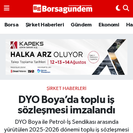
Borsa
Borsa
Şirket Haberleri
Gündem
Ekonomi
Ha
Ekonomi
Emtia
Galeri
Gündem
ŞIRKET HABERLERI
DYO Boya’da toplu iş
Bitcoin
sözleşmesi imzalandı
Şirket Haberleri
DYO Boya ile Petrol-İş Sendikası arasında
Borsa Gundem
yürütülen 2025-2026 dönemi toplu iş sözleşmesi