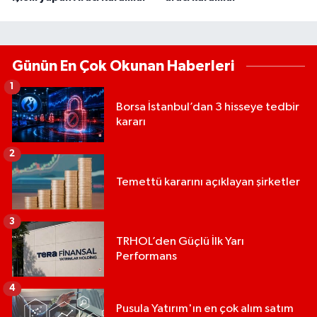
Günün En Çok Okunan Haberleri
1
Borsa İstanbul’dan 3 hisseye tedbir
kararı
2
Temettü kararını açıklayan şirketler
3
TRHOL’den Güçlü İlk Yarı
Performans
4
Pusula Yatırım'ın en çok alım satım