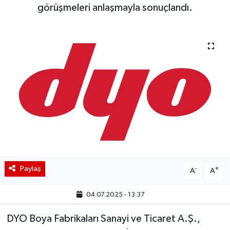
görüşmeleri anlaşmayla sonuçlandı.
BIST 100 Isı Haritası
Coin Isı Haritası
Ekonomik Takvim
Kiripto Para Piyasası
Gizlilik Sözleşmesi
Hakkımızda
Paylaş
-
+
A
A
İletişim
04.07.2025 - 13:37
DYO Boya Fabrikaları Sanayi ve Ticaret A.Ş.,