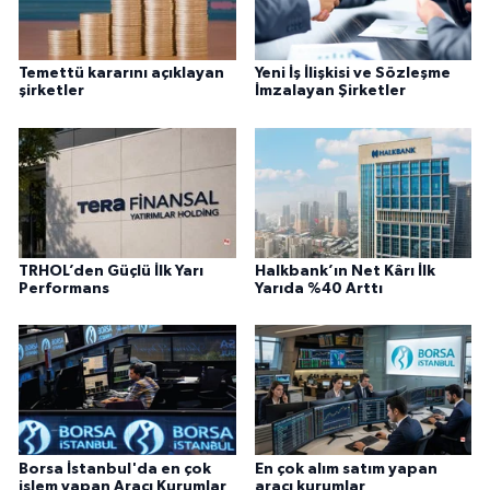
Temettü kararını açıklayan
Yeni İş İlişkisi ve Sözleşme
şirketler
İmzalayan Şirketler
TRHOL’den Güçlü İlk Yarı
Halkbank’ın Net Kârı İlk
Performans
Yarıda %40 Arttı
Borsa İstanbul'da en çok
En çok alım satım yapan
işlem yapan Aracı Kurumlar
aracı kurumlar