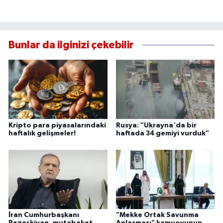
Bunlar da ilginizi çekebilir
Kripto para piyasalarındaki
Rusya: "Ukrayna'da bir
haftalık gelişmeler!
haftada 34 gemiyi vurduk"
İran Cumhurbaşkanı
"Mekke Ortak Savunma