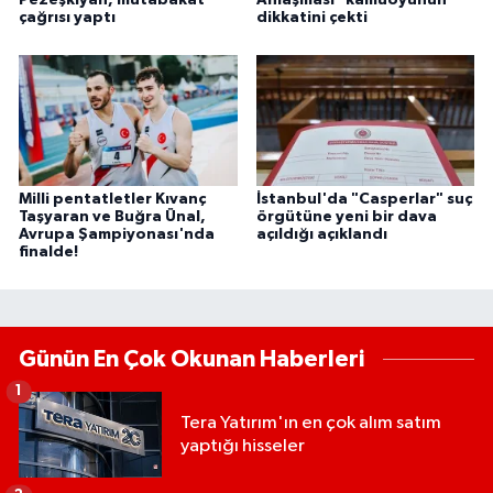
Pezeşkiyan, mutabakat
Anlaşması" kamuoyunun
çağrısı yaptı
dikkatini çekti
Milli pentatletler Kıvanç
İstanbul'da "Casperlar" suç
Taşyaran ve Buğra Ünal,
örgütüne yeni bir dava
Avrupa Şampiyonası'nda
açıldığı açıklandı
finalde!
Günün En Çok Okunan Haberleri
1
Tera Yatırım'ın en çok alım satım
yaptığı hisseler