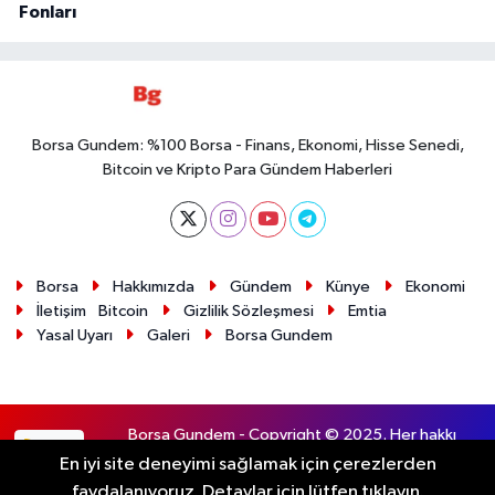
Fonları
Borsa Gundem: %100 Borsa - Finans, Ekonomi, Hisse Senedi,
Bitcoin ve Kripto Para Gündem Haberleri
Borsa
Hakkımızda
Gündem
Künye
Ekonomi
İletişim
Bitcoin
Gizlilik Sözleşmesi
Emtia
Yasal Uyarı
Galeri
Borsa Gundem
Borsa Gundem - Copyright © 2025. Her hakkı
RSS
saklıdır.
En iyi site deneyimi sağlamak için çerezlerden
faydalanıyoruz. Detaylar için lütfen tıklayın.