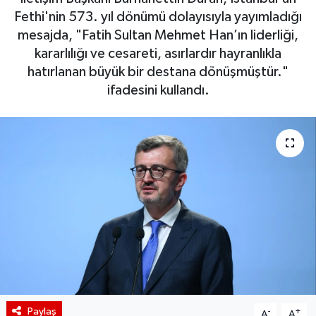
Fethi'nin 573. yıl dönümü dolayısıyla yayımladığı
BIST 100 Isı Haritası
mesajda, "Fatih Sultan Mehmet Han’ın liderliği,
kararlılığı ve cesareti, asırlardır hayranlıkla
Coin Isı Haritası
hatırlanan büyük bir destana dönüşmüştür."
ifadesini kullandı.
Ekonomik Takvim
Kiripto Para Piyasası
Gizlilik Sözleşmesi
Hakkımızda
İletişim
Paylaş
-
+
A
A