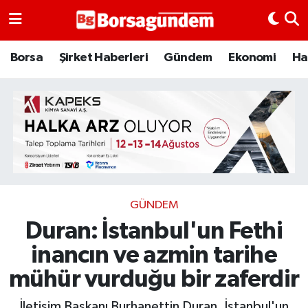
Borsa
Borsa
Şirket Haberleri
Gündem
Ekonomi
Ha
Ekonomi
Emtia
Galeri
Gündem
GÜNDEM
Duran: İstanbul'un Fethi
Bitcoin
inancın ve azmin tarihe
Şirket Haberleri
mühür vurduğu bir zaferdir
Borsa Gundem
İletişim Başkanı Burhanettin Duran, İstanbul'un