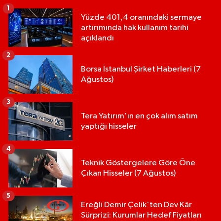
1
Yüzde 401,4 oranındaki sermaye
artırımında hak kullanım tarihi
açıklandı
2
Borsa İstanbul Şirket Haberleri (7
Ağustos)
3
Tera Yatırım'ın en çok alım satım
yaptığı hisseler
4
Teknik Göstergelere Göre Öne
Çıkan Hisseler (7 Ağustos)
5
Ereğli Demir Çelik'ten Dev Kâr
Sürprizi: Kurumlar Hedef Fiyatları