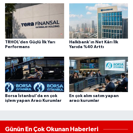
TRHOL’den Güçlü İlk Yarı
Halkbank’ın Net Kârı İlk
Performans
Yarıda %40 Arttı
Borsa İstanbul'da en çok
En çok alım satım yapan
işlem yapan Aracı Kurumlar
aracı kurumlar
Günün En Çok Okunan Haberleri