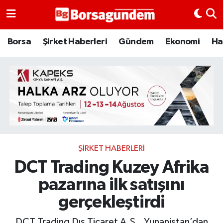
Borsa
Borsa
Şirket Haberleri
Gündem
Ekonomi
Ha
Ekonomi
Emtia
Galeri
Gündem
ŞIRKET HABERLERI
DCT Trading Kuzey Afrika
Bitcoin
pazarına ilk satışını
Şirket Haberleri
gerçekleştirdi
Borsa Gundem
DCT Trading Dış Ticaret A.Ş., Yunanistan’dan