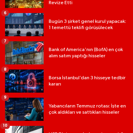
Revize Etti
6
Bugün 3 şirket genel kurul yapacak:
1 temettü teklifi görüşülecek
7
Bank of America'nın (BofA) en çok
alım satım yaptığı hisseler
8
Borsa İstanbul’dan 3 hisseye tedbir
kararı
9
Yabancıların Temmuz rotası: İşte en
çok aldıkları ve sattıkları hisseler
10