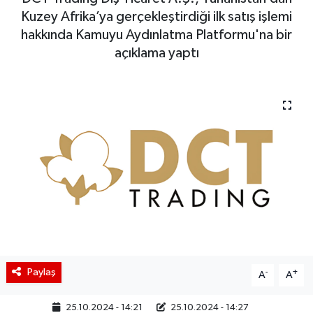
Kuzey Afrika’ya gerçekleştirdiği ilk satış işlemi
BIST 100 Isı Haritası
hakkında Kamuyu Aydınlatma Platformu'na bir
açıklama yaptı
Coin Isı Haritası
Ekonomik Takvim
Kiripto Para Piyasası
Gizlilik Sözleşmesi
Hakkımızda
İletişim
Paylaş
-
+
A
A
25.10.2024 - 14:21
25.10.2024 - 14:27