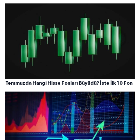
Temmuzda Hangi Hisse Fonları Büyüdü? İşte İlk 10 Fon