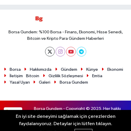
Borsa Gundem: %100 Borsa - Finans, Ekonomi, Hisse Senedi,
Bitcoin ve Kripto Para Gündem Haberleri
Borsa
Hakkımızda
Gündem
Künye
Ekonomi
İletişim
Bitcoin
Gizlilik Sözleşmesi
Emtia
Yasal Uyarı
Galeri
Borsa Gundem
Borsa Gundem - Copyright © 2025. Her hakkı
RSS
saklıdır.
En iyi site deneyimi sağlamak için çerezlerden
faydalanıyoruz. Detaylar için lütfen tıklayın.