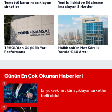
Temettü kararını açıklayan
Yeni İş İlişkisi ve Sözleşme
şirketler
İmzalayan Şirketler
TRHOL’den Güçlü İlk Yarı
Halkbank’ın Net Kârı İlk
Performans
Yarıda %40 Arttı
Günün En Çok Okunan Haberleri
1
En yüksek net kâr açıklayan şirketler
belli oldu!
2