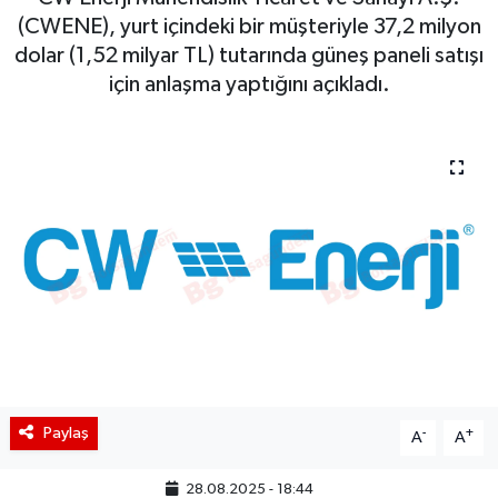
(CWENE), yurt içindeki bir müşteriyle 37,2 milyon
BIST 100 Isı Haritası
dolar (1,52 milyar TL) tutarında güneş paneli satışı
için anlaşma yaptığını açıkladı.
Coin Isı Haritası
Ekonomik Takvim
Kiripto Para Piyasası
Gizlilik Sözleşmesi
Hakkımızda
İletişim
Paylaş
-
+
A
A
28.08.2025 - 18:44