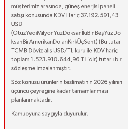
müşterimiz arasında, güneş enerjisi paneli
satışı konusunda KDV Hariç 37.192.591,43
USD
(OtuzYediMilyonYüzDoksanİkiBinBeşYüzDo
ksanBirAmerikanDolarıKırkÜçSent) (Bu tutar
TCMB Döviz alış USD/TL kuru ile KDV hariç
toplam 1.523.910.644,96 TL'dir) tutarlı bir
sözleşme imzalanmıştır.
Söz konusu ürünlerin teslimatının 2026 yılının
üçüncü çeyreğine kadar tamamlanması
planlanmaktadır.
Kamuoyuna saygıyla duyurulur.