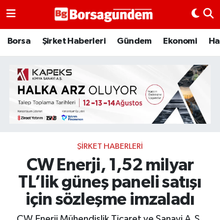
Borsa
Borsa
Şirket Haberleri
Gündem
Ekonomi
Ha
Ekonomi
Emtia
Galeri
Gündem
ŞIRKET HABERLERI
CW Enerji, 1,52 milyar
Bitcoin
TL’lik güneş paneli satışı
Şirket Haberleri
için sözleşme imzaladı
Borsa Gundem
CW Enerji Mühendislik Ticaret ve Sanayi A.Ş.