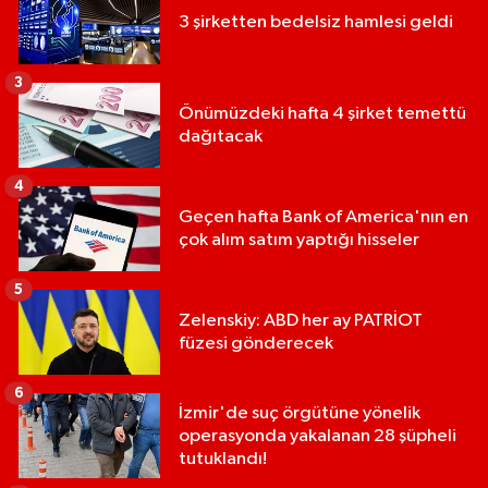
3 şirketten bedelsiz hamlesi geldi
3
Önümüzdeki hafta 4 şirket temettü
dağıtacak
4
Geçen hafta Bank of America'nın en
çok alım satım yaptığı hisseler
5
Zelenskiy: ABD her ay PATRİOT
füzesi gönderecek
6
İzmir'de suç örgütüne yönelik
operasyonda yakalanan 28 şüpheli
tutuklandı!