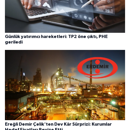
Günlük yatırımcı hareketleri: TP2 öne çıktı, PHE
geriledi
Ereğli Demir Çelik'ten Dev Kâr Sürprizi: Kurumlar
Hedef Fiyatları Revize Etti