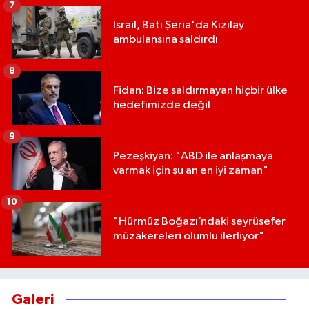
7
İsrail, Batı Şeria'da Kızılay
ambulansına saldırdı
8
Fidan: Bize saldırmayan hiçbir ülke
hedefimizde değil
9
Pezeşkiyan: "ABD ile anlaşmaya
varmak için şu an en iyi zaman"
10
"Hürmüz Boğazı’ndaki seyrüsefer
müzakereleri olumlu ilerliyor"
Galeri