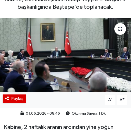
başkanlığında Beştepe'de toplanacak.
BIST 100 Isı Haritası
Coin Isı Haritası
Ekonomik Takvim
Kiripto Para Piyasası
Gizlilik Sözleşmesi
Hakkımızda
Paylaş
-
+
İletişim
A
A
01.06.2026 - 08:46
Okunma Süresi: 1 Dk
Kabine, 2 haftalık aranın ardından yine yoğun