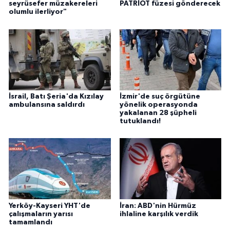
seyrüsefer müzakereleri
PATRİOT füzesi gönderecek
olumlu ilerliyor"
İsrail, Batı Şeria'da Kızılay
İzmir'de suç örgütüne
ambulansına saldırdı
yönelik operasyonda
yakalanan 28 şüpheli
tutuklandı!
Yerköy-Kayseri YHT'de
İran: ABD'nin Hürmüz
çalışmaların yarısı
ihlaline karşılık verdik
tamamlandı