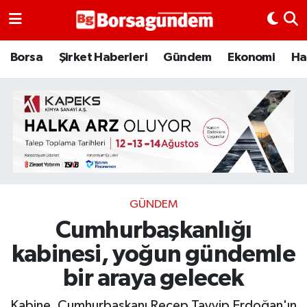
Borsa
Borsa
Şirket Haberleri
Gündem
Ekonomi
Ha
Ekonomi
Emtia
Galeri
Gündem
GÜNDEM
Cumhurbaşkanlığı
Bitcoin
kabinesi, yoğun gündemle
Şirket Haberleri
bir araya gelecek
Borsa Gundem
Kabine, Cumhurbaşkanı Recep Tayyip Erdoğan'ın