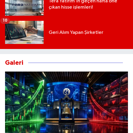
Tera Yatırım’ın geçen hafta öne
çıkan hisse işlemleri!
10
Geri Alım Yapan Şirketler
Galeri