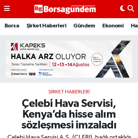
Borsa
Borsa
Şirket Haberleri
Gündem
Ekonomi
Ha
Ekonomi
Emtia
Galeri
Gündem
ŞIRKET HABERLERI
Çelebi Hava Servisi,
Bitcoin
Kenya’da hisse alım
Şirket Haberleri
sözleşmesi imzaladı
Borsa Gundem
Çelebi Hava Servisi A.Ş. (CLEBI), bağlı ortaklığı