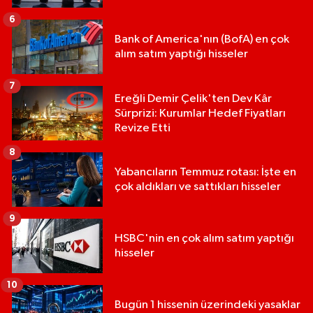
6
Bank of America'nın (BofA) en çok
alım satım yaptığı hisseler
7
Ereğli Demir Çelik'ten Dev Kâr
Sürprizi: Kurumlar Hedef Fiyatları
Revize Etti
8
Yabancıların Temmuz rotası: İşte en
çok aldıkları ve sattıkları hisseler
9
HSBC'nin en çok alım satım yaptığı
hisseler
10
Bugün 1 hissenin üzerindeki yasaklar