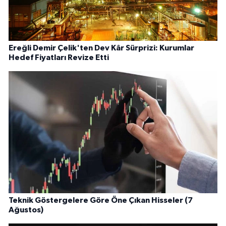
Ereğli Demir Çelik'ten Dev Kâr Sürprizi: Kurumlar
Hedef Fiyatları Revize Etti
Teknik Göstergelere Göre Öne Çıkan Hisseler (7
Ağustos)