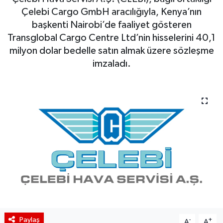
Çelebi Cargo GmbH aracılığıyla, Kenya’nın
BIST 100 Isı Haritası
başkenti Nairobi’de faaliyet gösteren
Transglobal Cargo Centre Ltd’nin hisselerini 40,1
Coin Isı Haritası
milyon dolar bedelle satın almak üzere sözleşme
imzaladı.
Ekonomik Takvim
Kiripto Para Piyasası
Gizlilik Sözleşmesi
Hakkımızda
İletişim
Paylaş
-
+
A
A