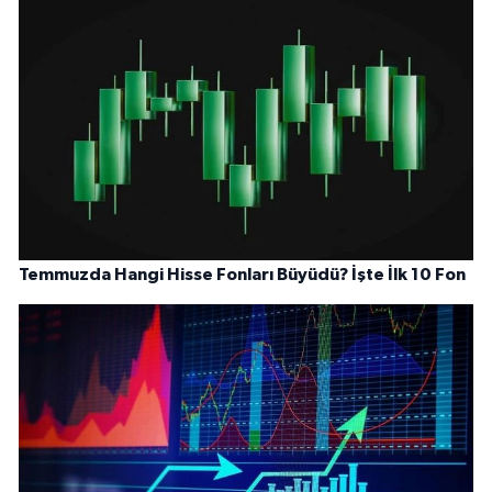
Temmuzda Hangi Hisse Fonları Büyüdü? İşte İlk 10 Fon