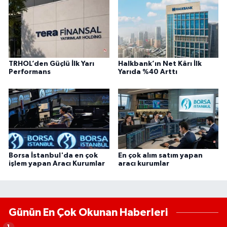
TRHOL’den Güçlü İlk Yarı
Halkbank’ın Net Kârı İlk
Performans
Yarıda %40 Arttı
Borsa İstanbul'da en çok
En çok alım satım yapan
işlem yapan Aracı Kurumlar
aracı kurumlar
Günün En Çok Okunan Haberleri