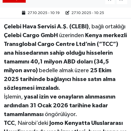
27.10.2025 - 10:19
27.10.2025 - 10:25
Çelebi Hava Servisi A.Ş. (CLEBI)
, bağlı ortaklığı
Çelebi Cargo GmbH
üzerinden
Kenya merkezli
Transglobal Cargo Centre Ltd’nin (“TCC”)
ana hissedarının sahip olduğu hisselerin
tamamını 40,1 milyon ABD doları (34,5
milyon avro)
bedelle almak üzere
25 Ekim
2025 tarihinde bağlayıcı hisse satın alma
sözleşmesi imzaladı.
İşlemin,
yasal izin ve onayların alınmasının
ardından 31 Ocak 2026 tarihine kadar
tamamlanması
öngörülüyor.
TCC
, Nairobi’deki
Jomo Kenyatta Uluslararası