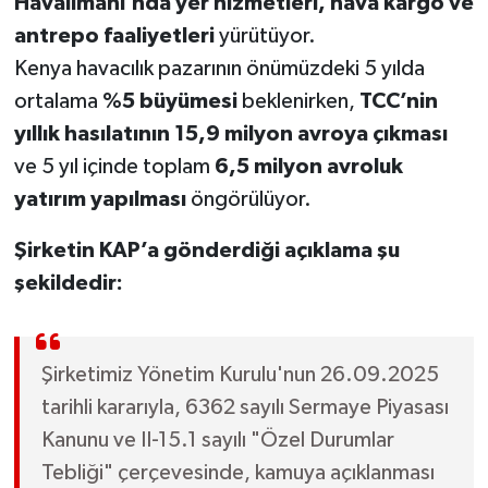
Havalimanı’nda yer hizmetleri, hava kargo ve
antrepo faaliyetleri
yürütüyor.
Kenya havacılık pazarının önümüzdeki 5 yılda
ortalama
%5 büyümesi
beklenirken,
TCC’nin
yıllık hasılatının 15,9 milyon avroya çıkması
ve 5 yıl içinde toplam
6,5 milyon avroluk
yatırım yapılması
öngörülüyor.
Şirketin KAP’a gönderdiği açıklama şu
şekildedir:
Şirketimiz Yönetim Kurulu'nun 26.09.2025
tarihli kararıyla, 6362 sayılı Sermaye Piyasası
Kanunu ve II-15.1 sayılı "Özel Durumlar
Tebliği" çerçevesinde, kamuya açıklanması