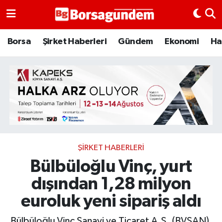
Borsa
Borsa
Şirket Haberleri
Gündem
Ekonomi
Ha
Ekonomi
Emtia
Galeri
Gündem
ŞIRKET HABERLERI
Bülbüloğlu Vinç, yurt
Bitcoin
dışından 1,28 milyon
Şirket Haberleri
euroluk yeni sipariş aldı
Borsa Gundem
Bülbüloğlu Vinç Sanayi ve Ticaret A.Ş. (BVSAN),