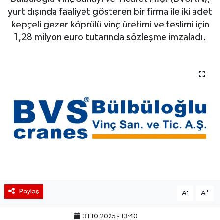
yurt dışında faaliyet gösteren bir firma ile iki adet
BIST 100 Isı Haritası
kepçeli gezer köprülü vinç üretimi ve teslimi için
1,28 milyon euro tutarında sözleşme imzaladı.
Coin Isı Haritası
Ekonomik Takvim
Kiripto Para Piyasası
Gizlilik Sözleşmesi
Hakkımızda
İletişim
Paylaş
-
+
A
A
31.10.2025 - 13:40