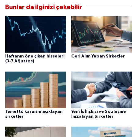
Bunlar da ilginizi çekebilir
Haftanın öne çıkan hisseleri
Geri Alım Yapan Şirketler
(3-7 Ağustos)
Temettü kararını açıklayan
Yeni İş İlişkisi ve Sözleşme
şirketler
İmzalayan Şirketler