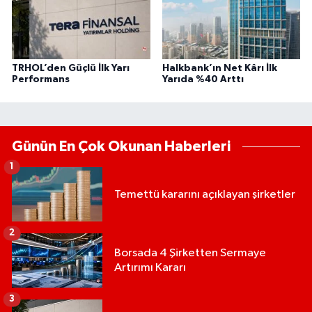
TRHOL’den Güçlü İlk Yarı
Halkbank’ın Net Kârı İlk
Performans
Yarıda %40 Arttı
Günün En Çok Okunan Haberleri
1
Temettü kararını açıklayan şirketler
2
Borsada 4 Şirketten Sermaye
Artırımı Kararı
3