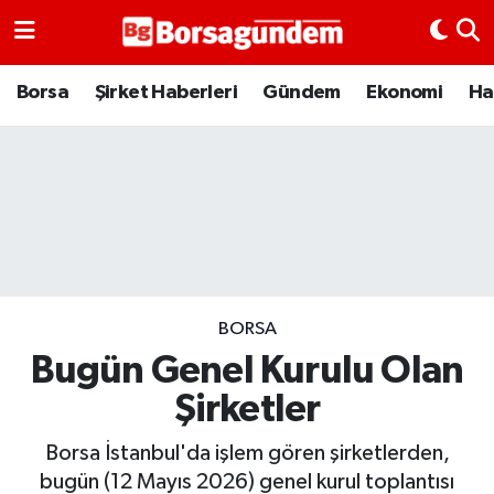
Borsa
Borsa
Şirket Haberleri
Gündem
Ekonomi
Ha
Ekonomi
Emtia
Galeri
Gündem
BORSA
Bugün Genel Kurulu Olan
Bitcoin
Şirketler
Şirket Haberleri
Borsa İstanbul'da işlem gören şirketlerden,
Borsa Gundem
bugün (12 Mayıs 2026) genel kurul toplantısı