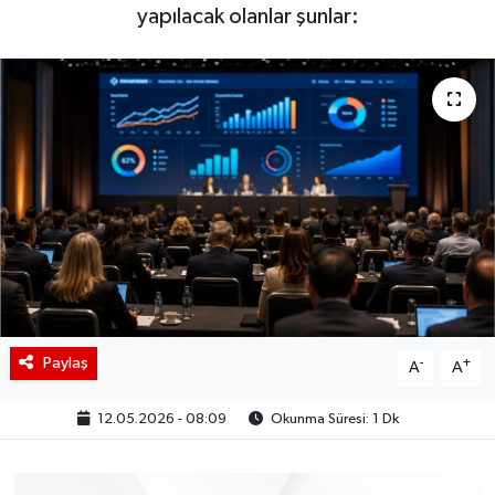
yapılacak olanlar şunlar:
BIST 100 Isı Haritası
Coin Isı Haritası
Ekonomik Takvim
Kiripto Para Piyasası
Gizlilik Sözleşmesi
Hakkımızda
Paylaş
-
+
A
A
İletişim
12.05.2026 - 08:09
Okunma Süresi: 1 Dk