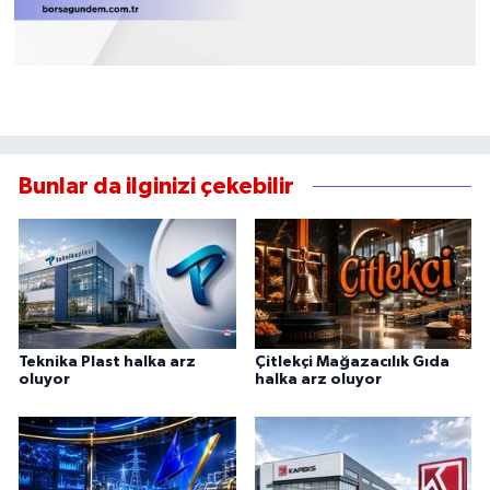
Bunlar da ilginizi çekebilir
Teknika Plast halka arz
Çitlekçi Mağazacılık Gıda
oluyor
halka arz oluyor