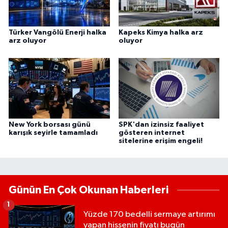
Türker Vangölü Enerji halka
Kapeks Kimya halka arz
arz oluyor
oluyor
New York borsası günü
SPK'dan izinsiz faaliyet
karışık seyirle tamamladı
gösteren internet
sitelerine erişim engeli!
Günün En Çok Okunan Haberleri
1
Yüzde 170 bedelli sermaye artırımı
yapan hissenin fiyatı bugün